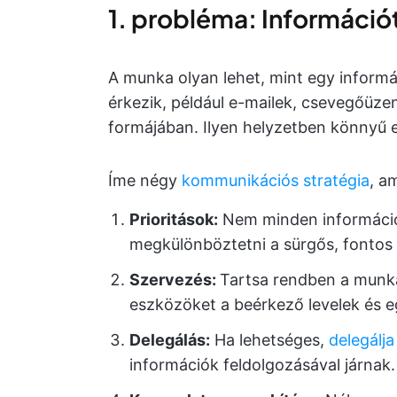
1. probléma: Információ
A munka olyan lehet, mint egy inform
érkezik, például e-mailek, csevegőüzen
formájában. Ilyen helyzetben könnyű e
Íme négy
kommunikációs stratégia
, a
Prioritások:
Nem minden információ
megkülönböztetni a sürgős, fontos é
Szervezés:
Tartsa rendben a munkate
eszközöket a beérkező levelek és 
Delegálás:
Ha lehetséges,
delegálja
információk feldolgozásával járnak.