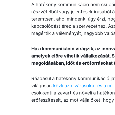
A hatékony kommunikáció nem csupán 
részvételből vagy jelentések írásából á
teremtsen, ahol mindenki úgy érzi, ho
kapcsolódást érez a szervezethez. Azo
megértik a véleményét, nagyobb való
Ha a kommunikáció virágzik, az innovác
amelyek előre vihetik vállalkozását.
megoldásában, időt és erőforrásokat 
Ráadásul a hatékony kommunikáció jav
világosan
közli az elvárásokat és a cél
csökkenti a zavart és növeli a hatékon
erőfeszítéseit, az motiválja őket, hog