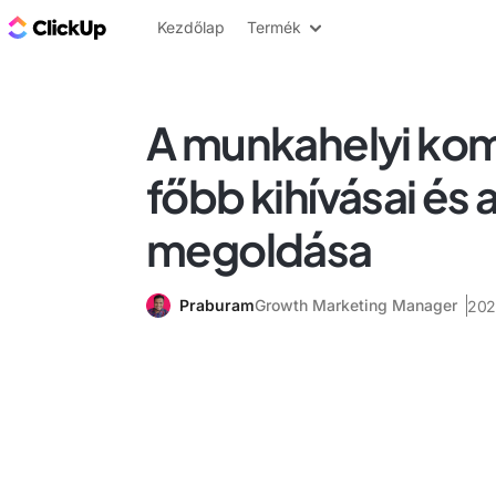
ClickUp blog
Kezdőlap
Termék
A munkahelyi ko
főbb kihívásai és 
megoldása
Praburam
Growth Marketing Manager
2024