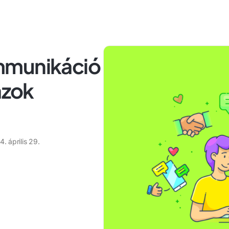
mmunikáció
azok
. április 29.