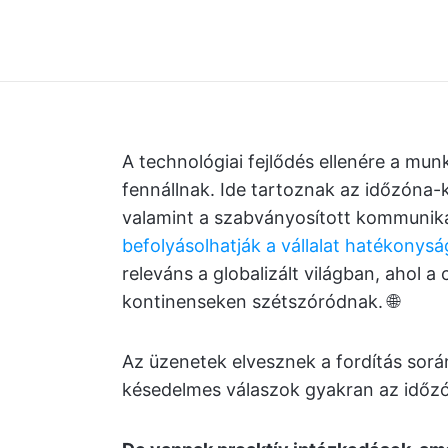
A technológiai fejlődés ellenére a mu
fennállnak. Ide tartoznak az időzóna-k
valamint a szabványosított kommuniká
befolyásolhatják a vállalat hatékonys
releváns a globalizált világban, ahol
kontinenseken szétszóródnak. 🌐
Az üzenetek elvesznek a fordítás sorá
késedelmes válaszok gyakran az időzó