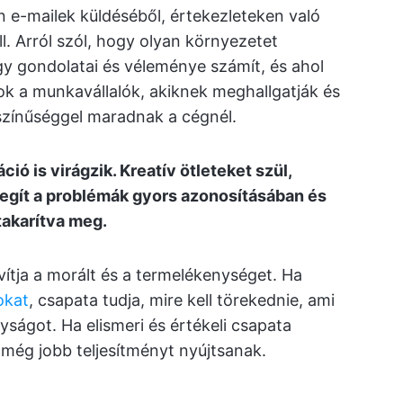
e-mailek küldéséből, értekezleteken való
ll. Arról szól, hogy olyan környezetet
gy gondolatai és véleménye számít, és ahol
k a munkavállalók, akiknek meghallgatják és
színűséggel maradnak a cégnél.
ió is virágzik. Kreatív ötleteket szül,
 Segít a problémák gyors azonosításában és
takarítva meg.
ítja a morált és a termelékenységet. Ha
okat
, csapata tudja, mire kell törekednie, ami
yságot. Ha elismeri és értékeli csapata
y még jobb teljesítményt nyújtsanak.