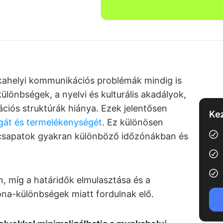
nkahelyi kommunikációs problémák mindig is
ülönbségek, a nyelvi és kulturális akadályok,
ciós struktúrák hiánya. Ezek jelentősen
Kez
ágát és termelékenységét
. Ez különösen
 a csapatok gyakran különböző időzónákban és
n, míg a határidők elmulasztása és a
na-különbségek miatt fordulnak elő.