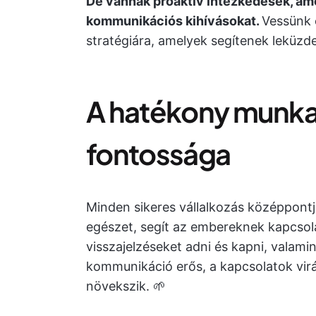
De vannak proaktív intézkedések, ame
kommunikációs kihívásokat.
Vessünk 
stratégiára, amelyek segítenek leküzde
A hatékony munka
fontossága
Minden sikeres vállalkozás középpontj
egészet, segít az embereknek kapcsola
visszajelzéseket adni és kapni, valami
kommunikáció erős, a kapcsolatok virág
növekszik. 🌱