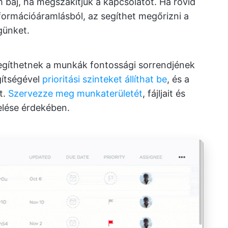
baj, ha megszakítjuk a kapcsolatot. Ha rövid
formációáramlásból, az segíthet megőrizni a
günket.
egíthetnek a munkák fontossági sorrendjének
ítségével
prioritási szinteket állíthat be
, és a
t.
Szervezze meg munkaterületét
, fájljait és
elése érdekében.