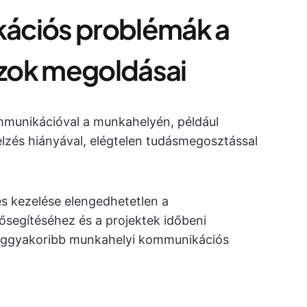
ációs problémák a
zok megoldásai
ommunikációval a munkahelyén, például
jelzés hiányával, elégtelen tudásmegosztással
s kezelése elengedhetetlen a
egítéséhez és a projektek időbeni
leggyakoribb munkahelyi kommunikációs