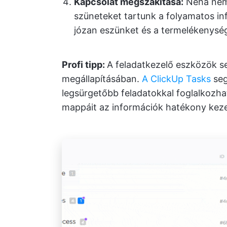
Kapcsolat megszakítása:
Néha nem 
szüneteket tartunk a folyamatos in
józan eszünket és a termelékenysé
Profi tipp:
A feladatkezelő eszközök s
megállapításában.
A ClickUp Tasks
seg
legsürgetőbb feladatokkal foglalkozha
mappáit az információk hatékony kez