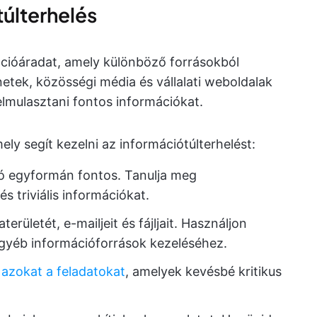
túlterhelés
ációáradat, amely különböző forrásokból
etek, közösségi média és vállalati weboldalak
lmulasztani fontos információkat.
mely segít kezelni az információtúlterhelést:
 egyformán fontos. Tanulja meg
s triviális információkat.
rületét, e-mailjeit és fájljait. Használjon
egyéb információforrások kezeléséhez.
 azokat a feladatokat
, amelyek kevésbé kritikus