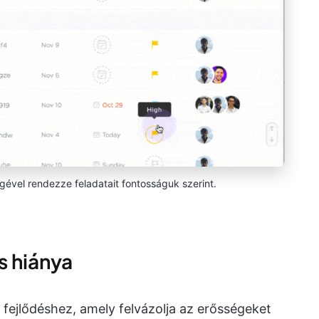
égével rendezze feladatait fontosságuk szerint.
s hiánya
a fejlődéshez, amely felvázolja az erősségeket