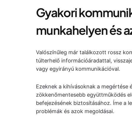
Gyakori kommunik
munkahelyen és a
Valószínűleg már találkozott rossz k
túlterhelő információáradattal, vissza
vagy egyirányú kommunikációval.
Ezeknek a kihívásoknak a megértése é
zökkenőmentesebb együttműködés elős
befejezésének biztosításához. Íme a 
problémák és azok megoldásai.