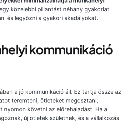
lyekkel minimalizálhatja a munkahelyi
egy közelebbi pillantást néhány gyakorlati
ni és legyőzni a gyakori akadályokat.
helyi kommunikáció
ában a jó kommunikáció áll. Ez tartja össze az
tot teremteni, ötleteket megosztani,
nt nyomon követni az előrehaladást. Ha a
oznak, új ötletek születnek, és a vállalkozás