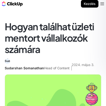
ClickUp blog
Kezdés
Ope
Hogyan találhat üzleti
mentort vállalkozók
számára
2024. május 3.
Sudarshan Somanathan
Head of Content