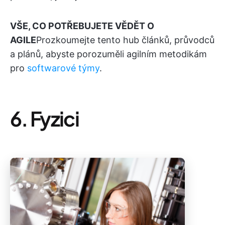
VŠE, CO POTŘEBUJETE VĚDĚT O
AGILE
Prozkoumejte tento hub článků, průvodců
a plánů, abyste porozuměli agilním metodikám
pro
softwarové týmy
.
6. Fyzici