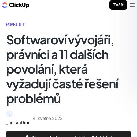
ClickUp blog
Začít
Ope
WORKLIFE
Softwaroví vývojáři,
právníci a 11 dalších
povolání, která
vyžadují časté řešení
problémů
_
4. května 2023
_no-author