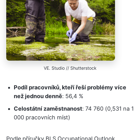
VE. Studio // Shutterstock
Podíl pracovníků, kteří řeší problémy více
než jednou denně
: 56,4 %
Celostátní zaměstnanost
: 74 760 (0,531 na 1
000 pracovních míst)
Podle příručky BLS Occupational Outlook