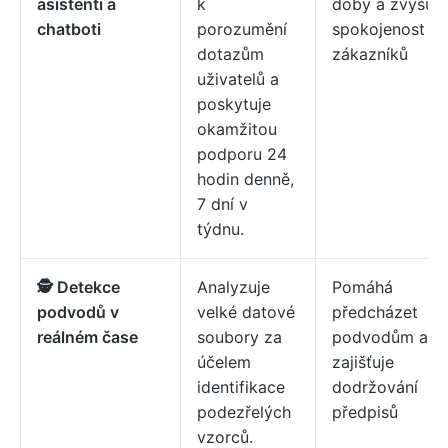
asistenti a
k
doby a zvyšuje
chatboti
porozumění
spokojenost
dotazům
zákazníků
uživatelů a
poskytuje
okamžitou
podporu 24
hodin denně,
7 dní v
týdnu.
🕵️ Detekce
Analyzuje
Pomáhá
podvodů v
velké datové
předcházet
reálném čase
soubory za
podvodům a
účelem
zajišťuje
identifikace
dodržování
podezřelých
předpisů
vzorců.