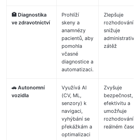
🏥 Diagnostika
Prohlíží
Zlepšuje
ve zdravotnictví
skeny a
rozhodování a
anamnézy
snižuje
pacientů, aby
administrativní
pomohla
zátěž
včasné
diagnostice a
automatizaci.
🚗 Autonomní
Využívá AI
Zvyšuje
vozidla
(CV, ML,
bezpečnost,
senzory) k
efektivitu a
navigaci,
umožňuje
vyhýbání se
rozhodování v
překážkám a
reálném čase.
optimalizaci