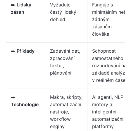
➡️
Lidský
Vyžaduje
Funguje s
zásah
častý lidský
minimálním nebo
dohled
žádným
zásahům
člověka.
➡️
Příklady
Zadávání dat,
Schopnost
zpracování
samostatného
faktur,
rozhodování na
plánování
základě analýzy
v reálném čase
➡️
Makra, skripty,
AI agenti, NLP
Technologie
automatizační
motory a
nástroje,
inteligentní
workflow
automatizační
enginy
platformy