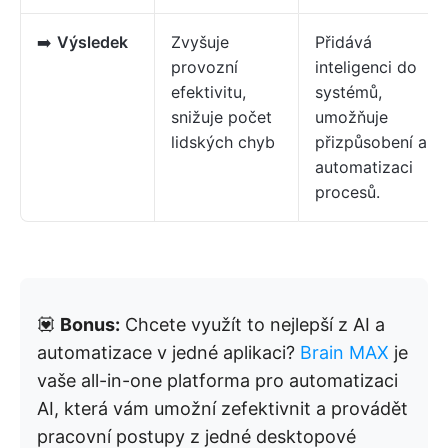
➡️
Výsledek
Zvyšuje
Přidává
provozní
inteligenci do
efektivitu,
systémů,
snižuje počet
umožňuje
lidských chyb
přizpůsobení a
automatizaci
procesů.
💟
Bonus:
Chcete využít to nejlepší z AI a
automatizace v jedné aplikaci?
Brain MAX
je
vaše all-in-one platforma pro automatizaci
AI, která vám umožní zefektivnit a provádět
pracovní postupy z jedné desktopové