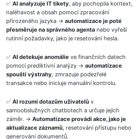
✅
AI analyzuje IT tikety
, aby pochopila kontext,
naléhavost a obsah pomocí zpracování
přirozeného jazyka →
automatizace je poté
přesměruje na správného agenta
nebo vyřeší
rutinní požadavky, jako je resetování hesla.
✅
AI detekuje anomálie
ve finančních datech
pomocí prediktivní analýzy →
automatizace
spouští výstrahy
, zmrazuje podezřelé
transakce nebo iniciuje manuální kontrolu.
✅
AI rozumí dotazům uživatelů
v
samoobslužných chatbotech a určuje jejich
záměr. →
Automatizace provádí akce, jako je
aktualizace záznamů
, resetování přístupu nebo
generování dokumentů.