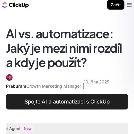
ClickUp blog
Začít
Ope
AI vs. automatizace:
Jaký je mezi nimi rozdíl
a kdy je použít?
10. října 2025
Praburam
Growth Marketing Manager
Spojte AI a automatizaci s ClickUp