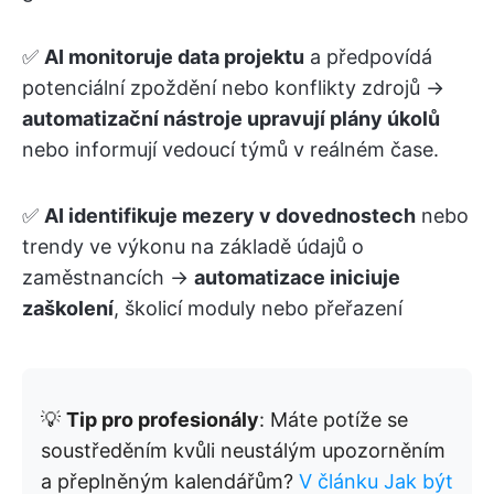
✅
AI monitoruje data projektu
a předpovídá
potenciální zpoždění nebo konflikty zdrojů →
automatizační nástroje upravují plány úkolů
nebo informují vedoucí týmů v reálném čase.
✅
AI identifikuje mezery v dovednostech
nebo
trendy ve výkonu na základě údajů o
zaměstnancích →
automatizace iniciuje
zaškolení
, školicí moduly nebo přeřazení
💡
Tip pro profesionály
: Máte potíže se
soustředěním kvůli neustálým upozorněním
a přeplněným kalendářům?
V článku Jak být