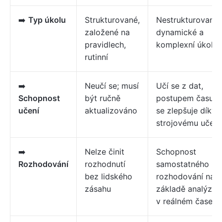
➡️
Typ úkolu
Strukturované,
Nestrukturované,
založené na
dynamické a
pravidlech,
komplexní úkoly
rutinní
➡️
Neučí se; musí
Učí se z dat,
Schopnost
být ručně
postupem času
učení
aktualizováno
se zlepšuje díky
strojovému učení
➡️
Nelze činit
Schopnost
Rozhodování
rozhodnutí
samostatného
bez lidského
rozhodování na
zásahu
základě analýzy
v reálném čase