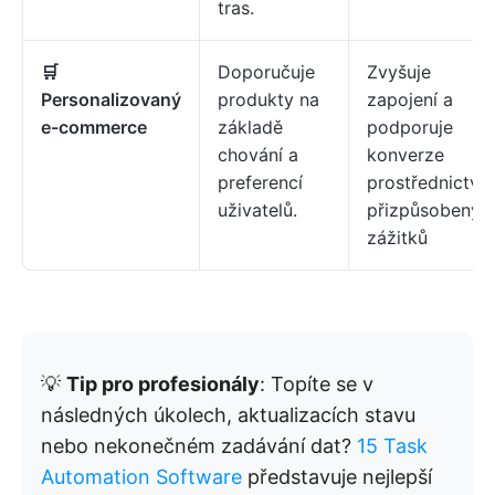
tras.
🛒
Doporučuje
Zvyšuje
Personalizovaný
produkty na
zapojení a
e-commerce
základě
podporuje
chování a
konverze
preferencí
prostřednictví
uživatelů.
přizpůsobenýc
zážitků
💡
Tip pro profesionály
: Topíte se v
následných úkolech, aktualizacích stavu
nebo nekonečném zadávání dat?
15 Task
Automation Software
představuje nejlepší