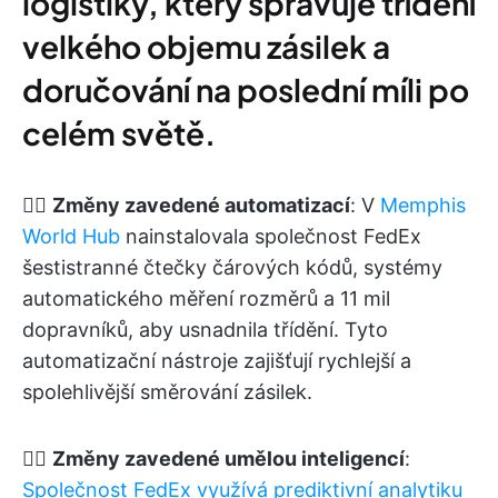
logistiky, který spravuje třídění
velkého objemu zásilek a
doručování na poslední míli po
celém světě.
👉🏽
Změny zavedené automatizací
: V
Memphis
World Hub
nainstalovala společnost FedEx
šestistranné čtečky čárových kódů, systémy
automatického měření rozměrů a 11 mil
dopravníků, aby usnadnila třídění. Tyto
automatizační nástroje zajišťují rychlejší a
spolehlivější směrování zásilek.
👉🏽
Změny zavedené umělou inteligencí
:
Společnost FedEx využívá prediktivní analytiku