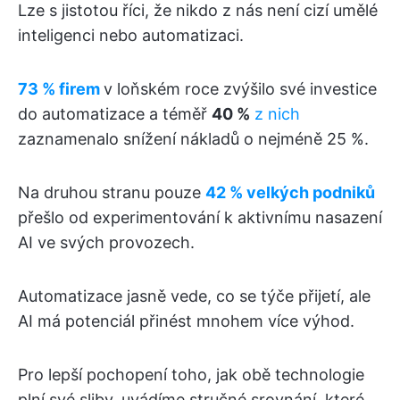
Lze s jistotou říci, že nikdo z nás není cizí umělé
inteligenci nebo automatizaci.
73 % firem
v loňském roce zvýšilo své investice
do automatizace a téměř
40 %
z nich
zaznamenalo snížení nákladů o nejméně 25 %.
Na druhou stranu pouze
42 % velkých podniků
přešlo od experimentování k aktivnímu nasazení
AI ve svých provozech.
Automatizace jasně vede, co se týče přijetí, ale
AI má potenciál přinést mnohem více výhod.
Pro lepší pochopení toho, jak obě technologie
plní své sliby, uvádíme stručné srovnání, které