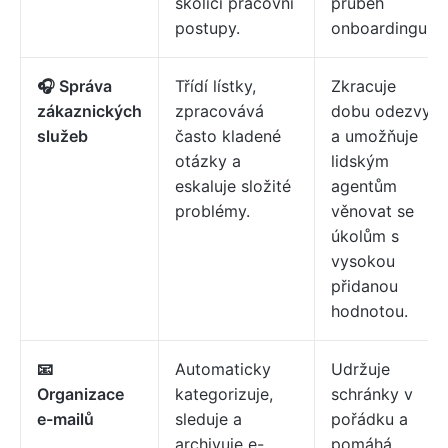
školicí pracovní
průběh
postupy.
onboardingu.
🎧 Správa
Třídí lístky,
Zkracuje
zákaznických
zpracovává
dobu odezvy
služeb
často kladené
a umožňuje
otázky a
lidským
eskaluje složité
agentům
problémy.
věnovat se
úkolům s
vysokou
přidanou
hodnotou.
📧
Automaticky
Udržuje
Organizace
kategorizuje,
schránky v
e-mailů
sleduje a
pořádku a
archivuje e-
pomáhá