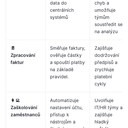
data do
chyb a
centrálních
umožňuje
systémů
týmům
soustředit se
na analýzu
📄
Směřuje faktury,
Zajišťuje
Zpracování
ověřuje částky
dodržování
faktur
a spouští platby
předpisů a
na základě
zrychluje
pravidel.
platební
cykly
👩‍💻
Automatizuje
Uvolňuje
Zaškolování
nastavení účtu,
IT/HR týmy a
zaměstnanců
přístup k
zajišťuje
nástrojům a
hladký