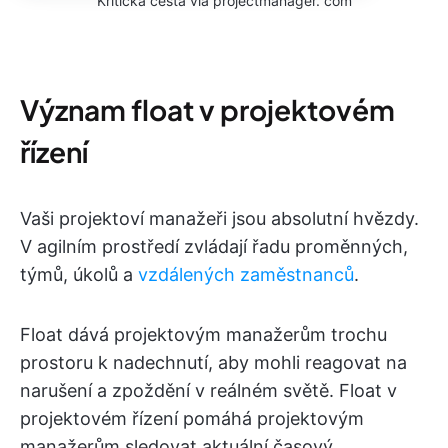
Kritická cesta via projectmanager. com
Význam float v projektovém
řízení
Vaši projektoví manažeři jsou absolutní hvězdy.
V agilním prostředí zvládají řadu proměnných,
týmů, úkolů a
vzdálených zaměstnanců
.
Float dává projektovým manažerům trochu
prostoru k nadechnutí, aby mohli reagovat na
narušení a zpoždění v reálném světě. Float v
projektovém řízení pomáhá projektovým
manažerům sledovat aktuální časový