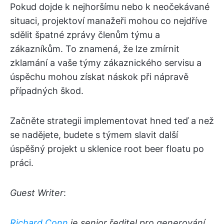
Pokud dojde k nejhoršímu nebo k neočekávané
situaci, projektoví manažeři mohou co nejdříve
sdělit špatné zprávy členům týmu a
zákazníkům. To znamená, že lze zmírnit
zklamání a vaše týmy zákaznického servisu a
úspěchu mohou získat náskok při nápravě
případných škod.
Začněte strategii implementovat hned teď a než
se nadějete, budete s týmem slavit další
úspěšný projekt u sklenice root beer floatu po
práci.
G
uest Writer
:
Richard Conn
je senior ředitel pro generování