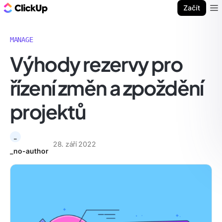
ClickUp blog
Začít
Ope
MANAGE
Výhody rezervy pro
řízení změn a zpoždění
projektů
_
28. září 2022
_no-author