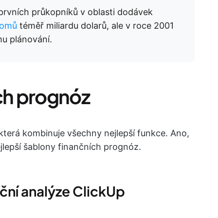
prvních průkopníků v oblasti dodávek
comů
téměř miliardu dolarů, ale v roce 2001
mu plánování.
ích prognóz
 která kombinuje všechny nejlepší funkce. Ano,
jlepší šablony finančních prognóz.
nční analýze ClickUp