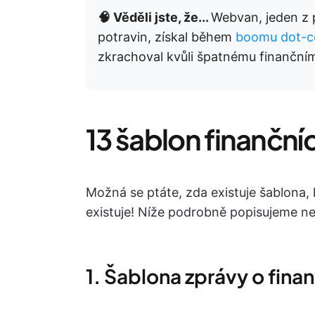
🧠 Věděli jste, že...
Webvan, jeden z 
potravin, získal během
boomu dot-
zkrachoval kvůli špatnému finanční
13 šablon finančn
Možná se ptáte, zda existuje šablona,
existuje! Níže podrobně popisujeme ne
1. Šablona zprávy o fina