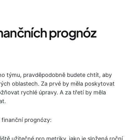
inančních prognóz
ího týmu, pravděpodobně budete chtít, aby
ových oblastech. Za prvé by měla poskytovat
ňovat rychlé úpravy. A za třetí by měla
at.
o finanční prognózy:
áště užitečné pro metriky, jako je složená roční