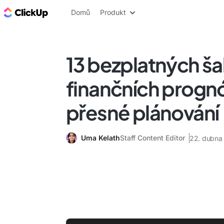
ClickUp blog
Domů
Produkt
13 bezplatných š
finančních progn
přesné plánování
Uma Kelath
Staff Content Editor
22. dubna