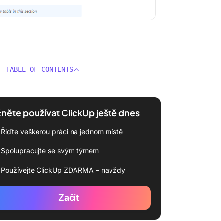
TABLE OF CONTENTS
něte používat ClickUp ještě dnes
Řiďte veškerou práci na jednom místě
Spolupracujte se svým týmem
Používejte ClickUp ZDARMA – navždy
Začít