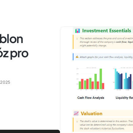
ablon
óz pro
 2025