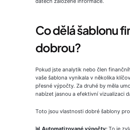
datech založené informace.
Co dělá šablonu f
dobrou?
Pokud jste analytik nebo člen finančn
vaše šablona vynikala v několika klíč
přesné výpočty. Za druhé by měla umož
nabízet jasnou a efektivní vizualizaci d
Toto jsou vlastnosti dobré šablony pr
📊 Automatizované výpočty:
To je zvl