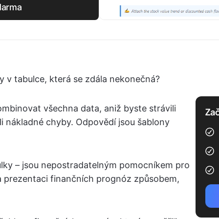
zdarma
y v tabulce, která se zdála nekonečná?
mbinovat všechna data, aniž byste strávili
Zač
i nákladné chyby. Odpovědí jsou šablony
bulky – jsou nepostradatelným pomocníkem pro
 a prezentaci finančních prognóz způsobem,