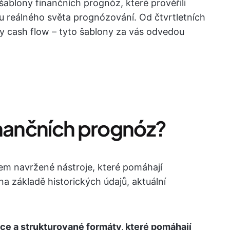
šablony finančních prognóz, které prověřili
osu reálného světa prognózování. Od čtvrtletních
y cash flow – tyto šablony za vás odvedou
inančních prognóz?
em navržené nástroje, které pomáhají
a základě historických údajů, aktuální
ce a strukturované formáty, které pomáhají