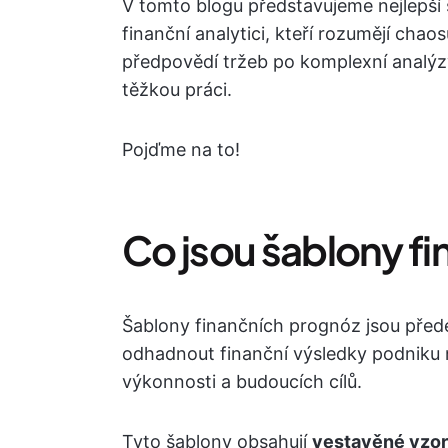
V tomto blogu představujeme nejlepší 
finanční analytici, kteří rozumějí cha
předpovědí tržeb po komplexní analýz
těžkou práci.
Pojďme na to!
Co jsou šablony f
Šablony finančních prognóz jsou před
odhadnout finanční výsledky podniku n
výkonnosti a budoucích cílů.
Tyto šablony obsahují
vestavěné vzor