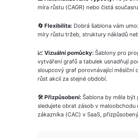
míra růstu (CAGR) nebo čistá současná
🔄 Flexibilita:
Dobrá šablona vám umožň
míry růstu tržeb, struktury nákladů neb
📈 Vizuální pomůcky:
Šablony pro pro
vytváření grafů a tabulek usnadňují po
sloupcový graf porovnávající měsíční o
růst akcií za stejné období.
🛠️ Přizpůsobení:
Šablona by měla být 
sledujete obrat zásob v maloobchodu 
zákazníka (CAC) v SaaS, přizpůsobený