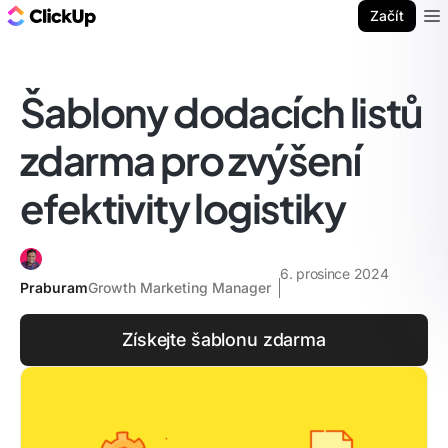
ClickUp blog
Začít
Ope
Šablony dodacích listů
zdarma pro zvýšení
efektivity logistiky
6. prosince 2024
Praburam
Growth Marketing Manager
Získejte šablonu zdarma