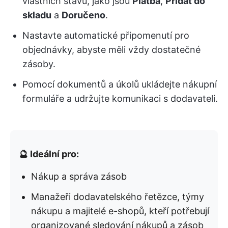
vlastních stavů, jako jsou
Platba
,
Přidat do
skladu
a
Doručeno
.
Nastavte automatické připomenutí pro
objednávky, abyste měli vždy dostatečné
zásoby.
Pomocí dokumentů a úkolů ukládejte nákupní
formuláře a udržujte komunikaci s dodavateli.
🔮 Ideální pro:
Nákup a správa zásob
Manažeři dodavatelského řetězce, týmy
nákupu a majitelé e-shopů, kteří potřebují
organizované sledování nákupů a zásob