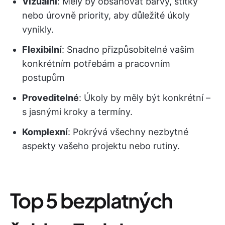
Vizuální
: Měly by obsahovat barvy, štítky
nebo úrovně priority, aby důležité úkoly
vynikly.
Flexibilní
: Snadno přizpůsobitelné vašim
konkrétním potřebám a pracovním
postupům
Proveditelné
: Úkoly by měly být konkrétní –
s jasnými kroky a termíny.
Komplexní
: Pokrývá všechny nezbytné
aspekty vašeho projektu nebo rutiny.
Top 5 bezplatných