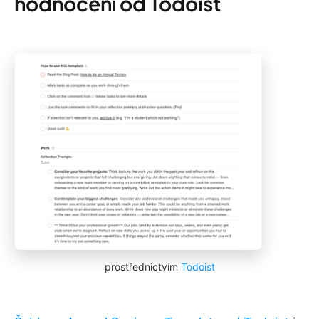
hodnocení od Todoist
prostřednictvím
Todoist