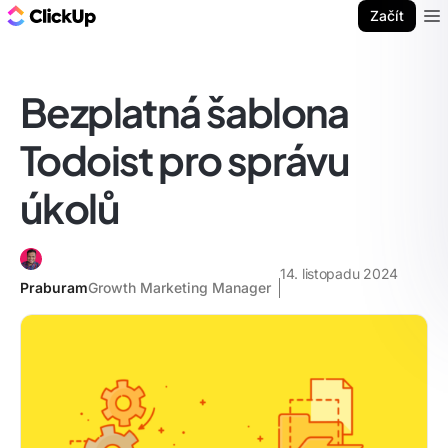
ClickUp blog
Začít
Ope
Bezplatná šablona
Todoist pro správu
úkolů
14. listopadu 2024
Praburam
Growth Marketing Manager