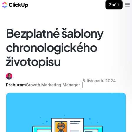
ClickUp blog
Začít
Ope
Bezplatné šablony
chronologického
životopisu
8. listopadu 2024
Praburam
Growth Marketing Manager