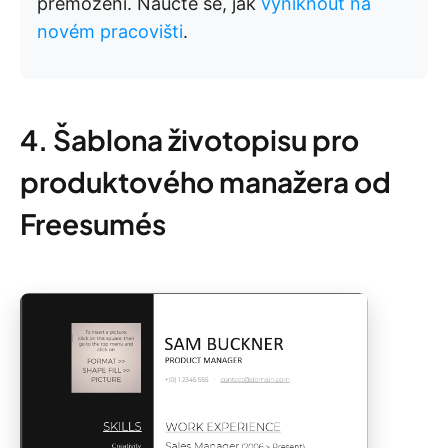
přemoženi. Naučte se, jak
vyniknout na
novém pracovišti
.
4. Šablona životopisu pro
produktového manažera od
Freesumés