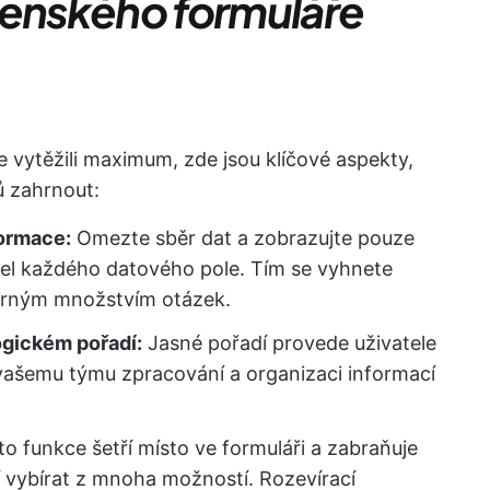
lenského formuláře
 vytěžili maximum, zde jsou klíčové aspekty,
ů zahrnout:
ormace:
Omezte sběr dat a zobrazujte pouze
čel každého datového pole. Tím se vyhnete
měrným množstvím otázek.
ogickém pořadí:
Jasné pořadí provede uživatele
vašemu týmu zpracování a organizaci informací
o funkce šetří místo ve formuláři a zabraňuje
í vybírat z mnoha možností. Rozevírací