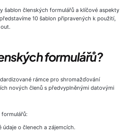
y šablon členských formulářů a klíčové aspekty
 představíme 10 šablon připravených k použití,
out.
lenských formulářů?
andardizované rámce pro shromažďování
lních nových členů s předvyplněnými datovými
 formulářů:
é údaje o členech a zájemcích.