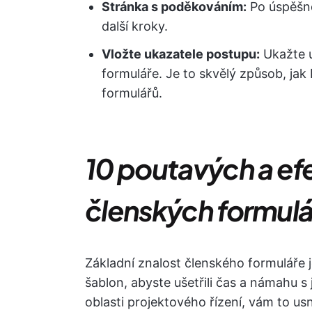
Stránka s poděkováním:
Po úspěšné
další kroky.
Vložte ukazatele postupu:
Ukažte u
formuláře. Je to skvělý způsob, ja
formulářů.
10 poutavých a ef
členských formulá
Základní znalost členského formuláře je
šablon, abyste ušetřili čas a námahu s 
oblasti projektového řízení, vám to u