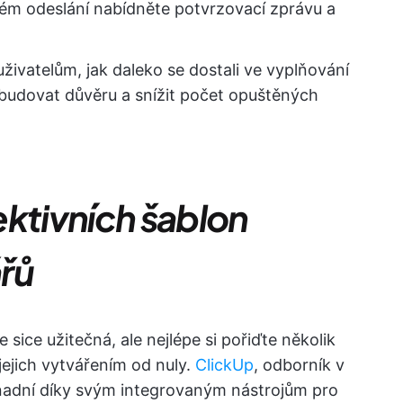
m odeslání nabídněte potvrzovací zprávu a
živatelům, jak daleko se dostali ve vyplňování
k budovat důvěru a snížit počet opuštěných
ektivních šablon
řů
 sice užitečná, ale nejlépe si pořiďte několik
jejich vytvářením od nuly.
ClickUp
, odborník v
snadní díky svým integrovaným nástrojům pro