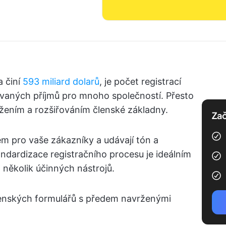
a činí
593 miliard dolarů
, je počet registrací
ovaných příjmů pro mnoho společností. Přesto
žením a rozšiřováním členské základny.
Zač
m pro vaše zákazníky a udávají tón a
andardizace registračního procesu je ideálním
n několik účinných nástrojů.
enských formulářů s předem navrženými