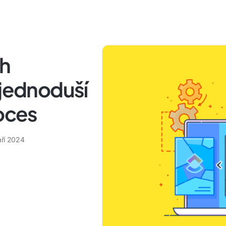
ch
zjednoduší
roces
áří 2024