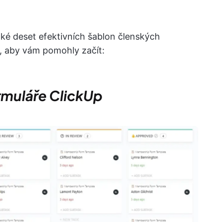
ké deset efektivních šablon členských
li, aby vám pomohly začít:
rmuláře ClickUp