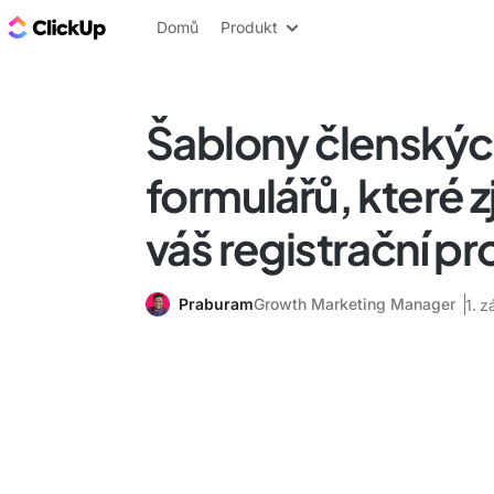
ClickUp blog
Domů
Produkt
Šablony členský
formulářů, které 
váš registrační p
Praburam
Growth Marketing Manager
1. z