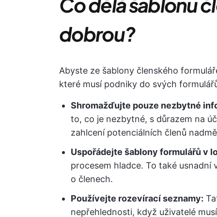
Co dělá šablonu č
dobrou?
Abyste ze šablony členského formuláře
které musí podniky do svých formulář
Shromažďujte pouze nezbytné inf
to, co je nezbytné, s důrazem na ú
zahlcení potenciálních členů nad
Uspořádejte šablony formulářů v l
procesem hladce. To také usnadní 
o členech.
Používejte rozevírací seznamy:
Tat
nepřehlednosti, když uživatelé mus