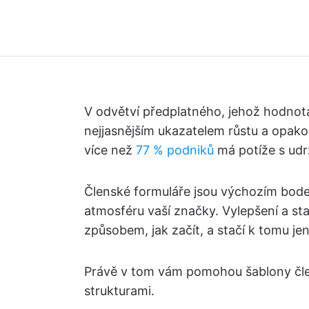
V odvětví předplatného, jehož hodnot
nejjasnějším ukazatelem růstu a opak
více než
77 % podniků
má potíže s udr
Členské formuláře jsou výchozím bode
atmosféru vaší značky. Vylepšení a st
způsobem, jak začít, a stačí k tomu je
Právě v tom vám pomohou šablony čl
strukturami.