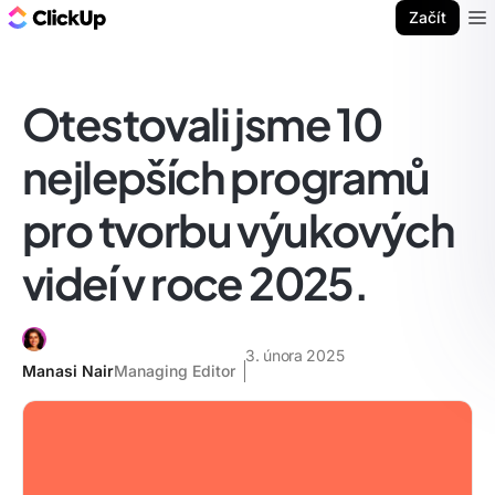
ClickUp blog
Začít
Ope
Otestovali jsme 10
nejlepších programů
pro tvorbu výukových
videí v roce 2025.
3. února 2025
Manasi Nair
Managing Editor