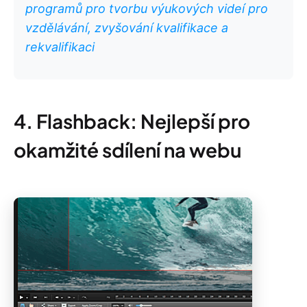
programů pro tvorbu výukových videí pro
vzdělávání, zvyšování kvalifikace a
rekvalifikaci
4. Flashback: Nejlepší pro
okamžité sdílení na webu