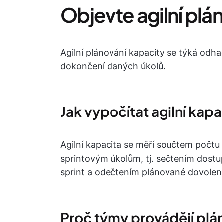
Objevte agilní plá
Agilní plánování kapacity se týká odh
dokončení daných úkolů.
Jak vypočítat agilní kap
Agilní kapacita se měří součtem počt
sprintovým úkolům, tj. sečtením dost
sprint a odečtením plánované dovolen
Proč týmy provádějí plá