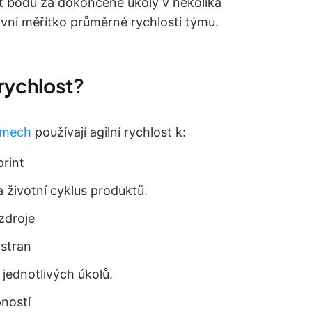
t bodů za dokončené úkoly v několika
tivní měřítko průměrné rychlosti týmu.
 rychlost?
ýmech
používají agilní rychlost k:
print
 životní cyklus produktů.
zdroje
 stran
 jednotlivých úkolů.
ností