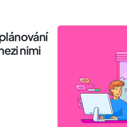
. plánování
mezi nimi