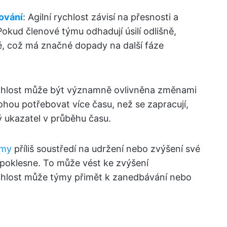
ování
: Agilní rychlost závisí na přesnosti a
okud členové týmu odhadují úsilí odlišně,
é, což má značné dopady na další fáze
chlost může být významně ovlivněna změnami
hou potřebovat více času, než se zapracují,
ý ukazatel v průběhu času.
ýmy
příliš soustředí na udržení nebo zvýšení své
ce poklesne. To může vést ke zvýšení
ychlost může týmy přimět k zanedbávání nebo