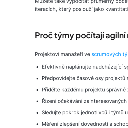
Můžete také vypočítat průměrný poče
iteracích, který poslouží jako kvantita
Proč týmy počítají agilní
Projektoví manažeři ve
scrumových t
Efektivně naplánujte nadcházející s
Předpovídejte časové osy projektů a
Přidělte každému projektu správné 
Řízení očekávání zainteresovaných
Sledujte pokrok jednotlivců i týmů u
Měření zlepšení dovedností a schop