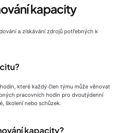
nování kapacity
adování a získávání zdrojů potřebných k
acitu?
u hodin, které každý člen týmu může věnovat
upných pracovních hodin pro dvoutýdenní
é, školení nebo schůzek.
nování kapacity?