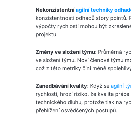
Nekonzistentní
agilní techniky odhad
konzistentnosti odhadů story pointů. P
výpočty rychlosti mohou být zkreslen
projektu.
Změny ve složení týmu
: Průměrná ry
ve složení týmu. Noví členové týmu mo
což z této metriky činí méně spolehliv
Zanedbávání kvality
: Když se
agilní t
rychlosti, hrozí riziko, že kvalita prá
technického dluhu, protože tlak na r
přehlížení osvědčených postupů.