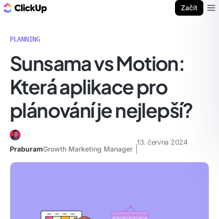
ClickUp blog
Začít
Ope
PLANNING
Sunsama vs Motion:
Která aplikace pro
plánování je nejlepší?
13. června 2024
Praburam
Growth Marketing Manager