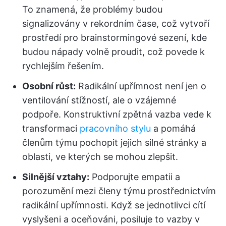
To znamená, že problémy budou
signalizovány v rekordním čase, což vytvoří
prostředí pro brainstormingové sezení, kde
budou nápady volně proudit, což povede k
rychlejším řešením.
Osobní růst:
Radikální upřímnost není jen o
ventilování stížností, ale o vzájemné
podpoře. Konstruktivní zpětná vazba vede k
transformaci
pracovního stylu
a pomáhá
členům týmu pochopit jejich silné stránky a
oblasti, ve kterých se mohou zlepšit.
Silnější vztahy:
Podporujte empatii a
porozumění mezi členy týmu prostřednictvím
radikální upřímnosti. Když se jednotlivci cítí
vyslyšeni a oceňováni, posiluje to vazby v