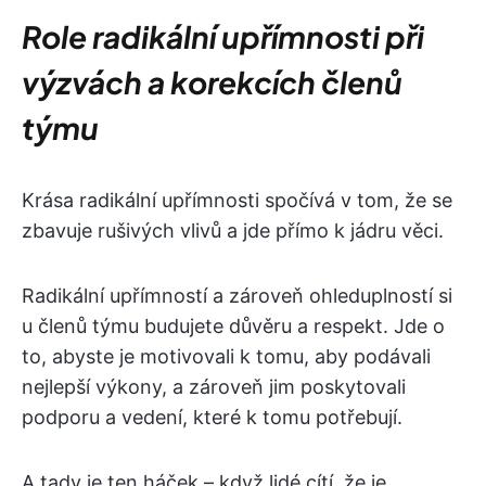
Role radikální upřímnosti při
výzvách a korekcích členů
týmu
Krása radikální upřímnosti spočívá v tom, že se
zbavuje rušivých vlivů a jde přímo k jádru věci.
Radikální upřímností a zároveň ohleduplností si
u členů týmu budujete důvěru a respekt. Jde o
to, abyste je motivovali k tomu, aby podávali
nejlepší výkony, a zároveň jim poskytovali
podporu a vedení, které k tomu potřebují.
A tady je ten háček – když lidé cítí, že je