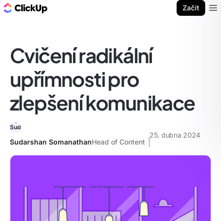
ClickUp blog
Začít
Ope
Cvičení radikální
upřímnosti pro
zlepšení komunikace
25. dubna 2024
Sudarshan Somanathan
Head of Content