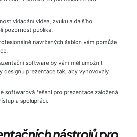
ost vkládání videa, zvuku a dalšího
li pozornost publika.
profesionálně navržených šablon vám pomůže
ace.
rezentační software by vám měl umožnit
ky designu prezentace tak, aby vyhovovaly
te softwarová řešení pro prezentace založená
ístup a spolupráci.
entačních nástrojů pro