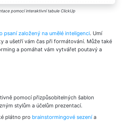
tace pomocí interaktivní tabule ClickUp
ro psaní založený na umělé inteligenci
. Umí
y a ušetří vám čas při formátování. Může také
torming a pomáhat vám vytvářet poutavý a
ktivně pomocí přizpůsobitelných šablon
ůzným stylům a účelům prezentací.
ké plátno pro
brainstormingové sezení
a