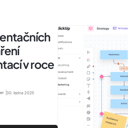
zentačních
ření
tací v roce
er
30. ledna 2025