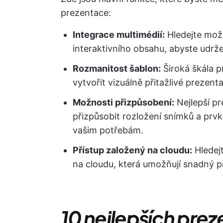
prezentace:
Integrace multimédií:
Hledejte možn
interaktivního obsahu, abyste udrže
Rozmanitost šablon:
Široká škála 
vytvořit vizuálně přitažlivé prezent
Možnosti přizpůsobení:
Nejlepší p
přizpůsobit rozložení snímků a prv
vašim potřebám.
Přístup založený na cloudu:
Hledej
na cloudu, která umožňují snadný př
10 nejlepších prez