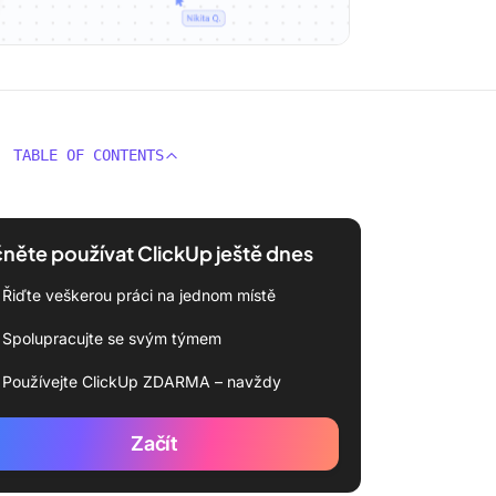
TABLE OF CONTENTS
něte používat ClickUp ještě dnes
Řiďte veškerou práci na jednom místě
Spolupracujte se svým týmem
Používejte ClickUp ZDARMA – navždy
Začít