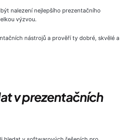
být nalezení nejlepšího prezentačního
velkou výzvou.
tačních nástrojů a prověří ty dobré, skvělé a
dat v prezentačních
li hledat v softwarových řešeních pro