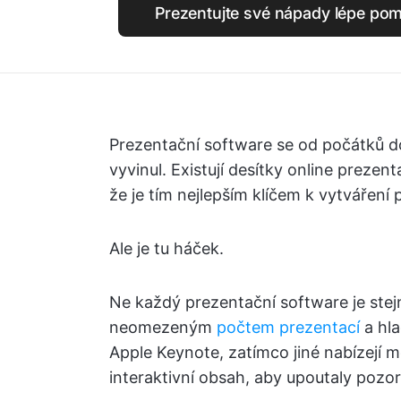
Prezentujte své nápady lépe pom
Prezentační software se od počátků 
vyvinul. Existují desítky online prezent
že je tím nejlepším klíčem k vytváření
Ale je tu háček.
Ne každý prezentační software je ste
neomezeným
počtem prezentací
a hla
Apple Keynote, zatímco jiné nabízejí 
interaktivní obsah, aby upoutaly pozo