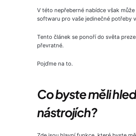
V této nepřeberné nabídce však může 
softwaru pro vaše jedinečné potřeby 
Tento článek se ponoří do světa prezen
převratné.
Pojďme na to.
Co byste měli hle
nástrojích?
Zde jsou hlavní funkce, které byste mě