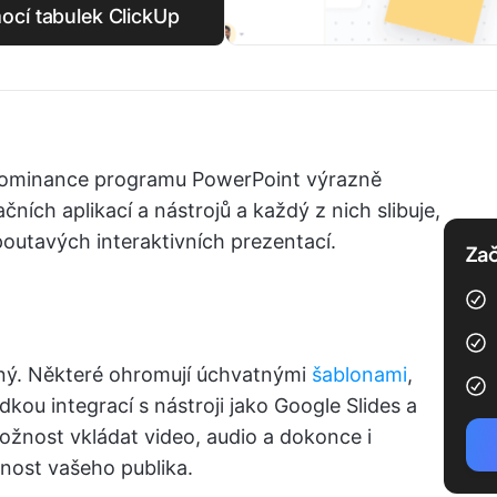
ocí tabulek ClickUp
dominance programu PowerPoint výrazně
ačních aplikací a nástrojů a každý z nich slibuje,
 poutavých interaktivních prezentací.
Zač
jný. Některé ohromují úchvatnými
šablonami
,
dkou integrací s nástroji jako Google Slides a
možnost vkládat video, audio a dokonce i
rnost vašeho publika.