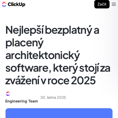
ClickUp blog
Začít
Ope
Nejlepší bezplatný a
placený
architektonický
software, který stojí za
zvážení v roce 2025
30. ledna 2025
Engineering Team