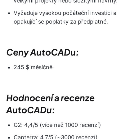
velkými projekty nebo složitými návrhy.
Vyžaduje vysokou počáteční investici a
opakující se poplatky za předplatné.
Ceny AutoCADu:
245 $ měsíčně
Hodnocení a recenze
AutoCADu:
G2: 4,4/5 (více než 1000 recenzí)
Capterra: 4,7/5 (~3000 recenzí)