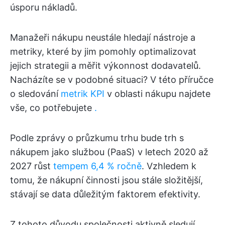
úsporu nákladů.
Manažeři nákupu neustále hledají nástroje a
metriky, které by jim pomohly optimalizovat
jejich strategii a měřit výkonnost dodavatelů.
Nacházíte se v podobné situaci? V této příručce
o sledování
metrik KPI
v oblasti nákupu najdete
vše, co potřebujete
.
Podle zprávy o průzkumu trhu bude trh s
nákupem jako službou (PaaS) v letech 2020 až
2027 růst
tempem 6,4 % ročně
. Vzhledem k
tomu, že nákupní činnosti jsou stále složitější,
stávají se data důležitým faktorem efektivity.
Z tohoto důvodu společnosti aktivně sledují