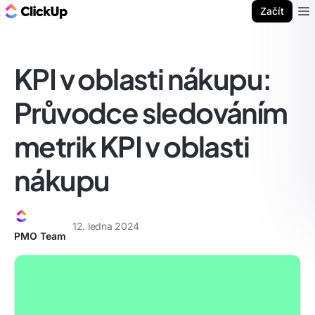
ClickUp blog
Začít
Ope
KPI v oblasti nákupu:
Průvodce sledováním
metrik KPI v oblasti
nákupu
12. ledna 2024
PMO Team