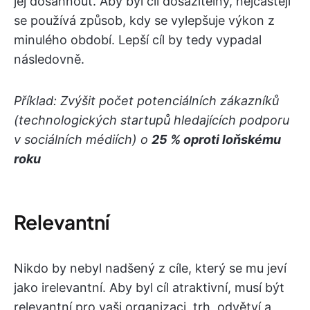
jej dosáhnout. Aby byl cíl dosažitelný, nejčastěji
se používá způsob, kdy se vylepšuje výkon z
minulého období. Lepší cíl by tedy vypadal
následovně.
Příklad: Zvýšit počet potenciálních zákazníků
(technologických startupů hledajících podporu
v sociálních médiích) o
25 % oproti loňskému
roku
Relevantní
Nikdo by nebyl nadšený z cíle, který se mu jeví
jako irelevantní. Aby byl cíl atraktivní, musí být
relevantní pro vaši organizaci, trh, odvětví a