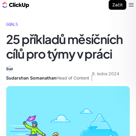
ClickUp blog
Začít
Ope
GOALS
25 příkladů měsíčních
cílů pro týmy v práci
8. ledna 2024
Sudarshan Somanathan
Head of Content