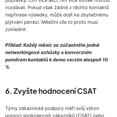
poptávky. Čím více akcí, tím více vizitek mohou
rozdávat. Pokud však žádné z těchto kontaktů
nepřinese výsledky, může dojít ke zbytečnému
plýtvání penězi. Měsíční cíle to proto musí
zohlednit.
Příklad: Každý měsíc se zúčastněte jedné
networkingové schůzky s konverzním
poměrem kontaktů k demo verzím alespoň 10
%.
6. Zvyšte hodnocení CSAT
Týmy zákaznické podpory měří svůj výkon
pomocí spokojenosti zákazníků (CSAT) nebo