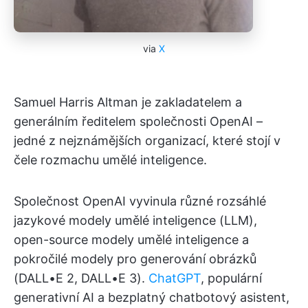
via
X
Samuel Harris Altman je zakladatelem a
generálním ředitelem společnosti OpenAI –
jedné z nejznámějších organizací, které stojí v
čele rozmachu umělé inteligence.
Společnost OpenAI vyvinula různé rozsáhlé
jazykové modely umělé inteligence (LLM),
open-source modely umělé inteligence a
pokročilé modely pro generování obrázků
(DALL•E 2, DALL•E 3).
ChatGPT
, populární
generativní AI a bezplatný chatbotový asistent,