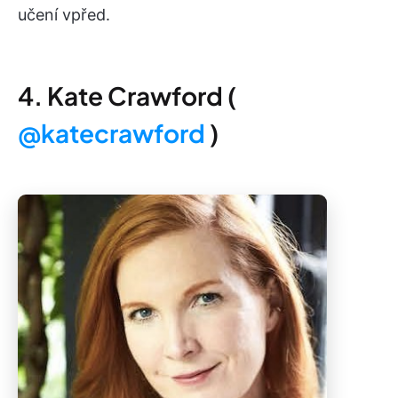
učení vpřed.
4. Kate Crawford (
@katecrawford
)