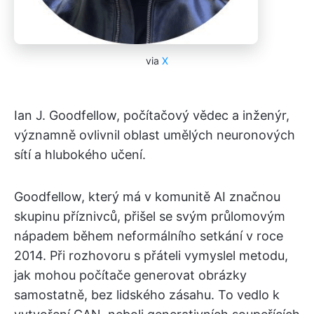
via
X
Ian J. Goodfellow, počítačový vědec a inženýr,
významně ovlivnil oblast umělých neuronových
sítí a hlubokého učení.
Goodfellow, který má v komunitě AI značnou
skupinu příznivců, přišel se svým průlomovým
nápadem během neformálního setkání v roce
2014. Při rozhovoru s přáteli vymyslel metodu,
jak mohou počítače generovat obrázky
samostatně, bez lidského zásahu. To vedlo k