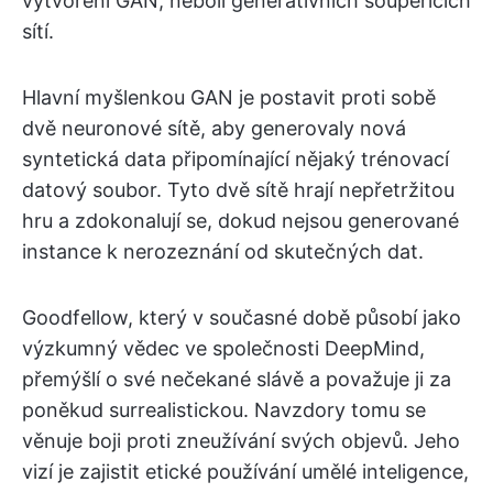
vytvoření GAN, neboli generativních soupeřících
sítí.
Hlavní myšlenkou GAN je postavit proti sobě
dvě neuronové sítě, aby generovaly nová
syntetická data připomínající nějaký trénovací
datový soubor. Tyto dvě sítě hrají nepřetržitou
hru a zdokonalují se, dokud nejsou generované
instance k nerozeznání od skutečných dat.
Goodfellow, který v současné době působí jako
výzkumný vědec ve společnosti DeepMind,
přemýšlí o své nečekané slávě a považuje ji za
poněkud surrealistickou. Navzdory tomu se
věnuje boji proti zneužívání svých objevů. Jeho
vizí je zajistit etické používání umělé inteligence,