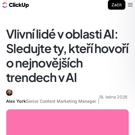
ClickUp blog
Začít
Ope
Vlivní lidé v oblasti AI:
Sledujte ty, kteří hovoří
o nejnovějších
trendech v AI
18. ledna 2026
Alex York
Senior Content Marketing Manager