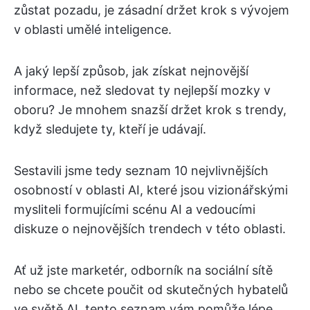
zůstat pozadu, je zásadní držet krok s vývojem
v oblasti umělé inteligence.
A jaký lepší způsob, jak získat nejnovější
informace, než sledovat ty nejlepší mozky v
oboru? Je mnohem snazší držet krok s trendy,
když sledujete ty, kteří je udávají.
Sestavili jsme tedy seznam 10 nejvlivnějších
osobností v oblasti AI, které jsou vizionářskými
mysliteli formujícími scénu AI a vedoucími
diskuze o nejnovějších trendech v této oblasti.
Ať už jste marketér, odborník na sociální sítě
nebo se chcete poučit od skutečných hybatelů
ve světě AI, tento seznam vám pomůže lépe