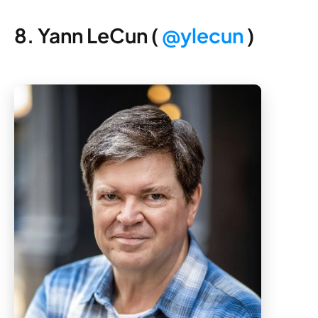
8. Yann LeCun (
@ylecun
)