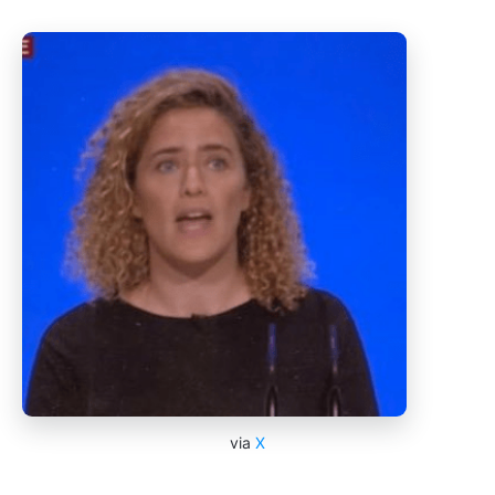
via
X