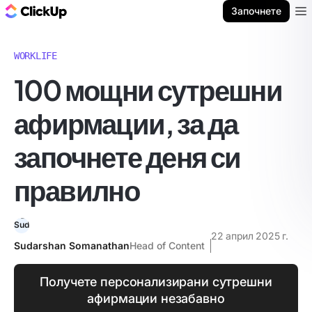
ClickUp блог
Започнете
Ope
WORKLIFE
100 мощни сутрешни
афирмации, за да
започнете деня си
правилно
22 април 2025 г.
Sudarshan Somanathan
Head of Content
Получете персонализирани сутрешни
афирмации незабавно