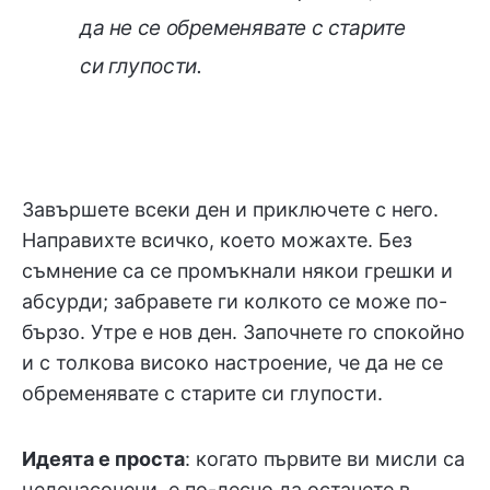
да не се обременявате с старите
си глупости.
Завършете всеки ден и приключете с него.
Направихте всичко, което можахте. Без
съмнение са се промъкнали някои грешки и
абсурди; забравете ги колкото се може по-
бързо. Утре е нов ден. Започнете го спокойно
и с толкова високо настроение, че да не се
обременявате с старите си глупости.
Идеята е проста
: когато първите ви мисли са
целенасочени, е по-лесно да останете в