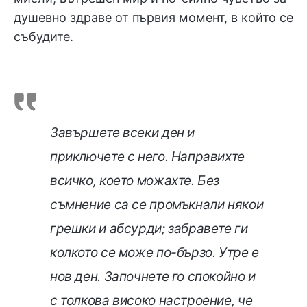
душевно здраве от първия момент, в който се
събудите.
Завършете всеки ден и
приключете с него. Направихте
всичко, което можахте. Без
съмнение са се промъкнали някои
грешки и абсурди; забравете ги
колкото се може по-бързо. Утре е
нов ден. Започнете го спокойно и
с толкова високо настроение, че