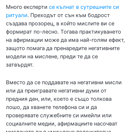
Много експерти
се кълнат в сутрешните си
ритуали
. Преходът от сън към бодрост
създава прозорец, в който мислите ви се
формират по-лесно. Тогава практикуването
на афирмации може да има най-голям ефект,
защото помага да пренаредите негативните
модели на мислене, преди те да се
затвърдят.
Вместо да се поддавате на негативни мисли
или да преигравате негативни думи от
предния ден, или, което е също толкова
лошо, да хванете телефона си и да
проверявате служебните си имейли или
социалните медии, афирмациите насочват
мисленето ви в умишлено положителна