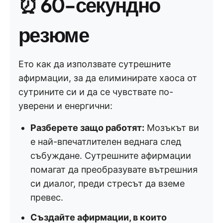
⏰
60-секундно
резюме
Ето как да използвате сутрешните
афирмации, за да елиминирате хаоса от
сутрините си и да се чувствате по-
уверени и енергични:
Разберете защо работят:
Мозъкът ви
е най-впечатлителен веднага след
събуждане. Сутрешните афирмации
помагат да преобразувате вътрешния
си диалог, преди стресът да вземе
превес.
Създайте афирмации, в които