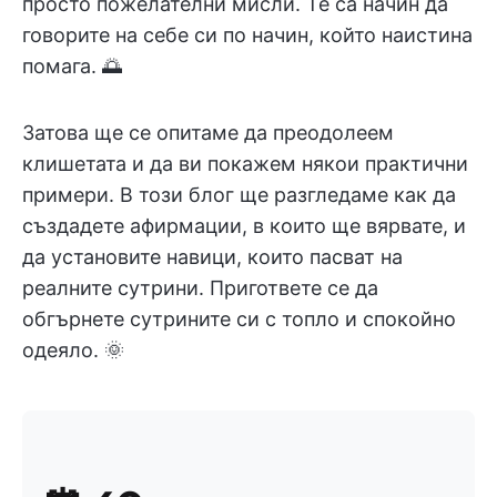
просто пожелателни мисли. Те са начин да
говорите на себе си по начин, който наистина
помага. 🌅
Затова ще се опитаме да преодолеем
клишетата и да ви покажем някои практични
примери. В този блог ще разгледаме как да
създадете афирмации, в които ще вярвате, и
да установите навици, които пасват на
реалните сутрини. Пригответе се да
обгърнете сутрините си с топло и спокойно
одеяло. 🌞