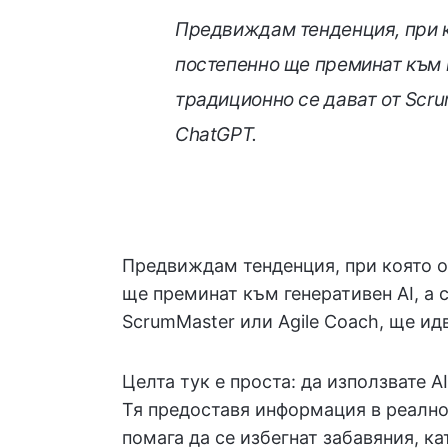
Предвиждам тенденция, при к
постепенно ще преминат към г
традиционно се дават от Scru
ChatGPT.
Предвиждам тенденция, при която о
ще преминат към генеративен AI, а 
ScrumMaster или Agile Coach, ще ид
Целта тук е проста: да използвате AI
Тя предоставя информация в реално
помага да се избегнат забавяния, к