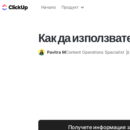
ClickUp блог
Начало
Продукт
Как да използвате 
Pavitra M
Content Operations Specialist
8
Получете информация з