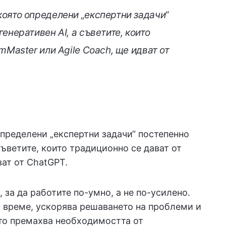
оято определени „експертни задачи“
енеративен AI, а съветите, които
mMaster или Agile Coach, ще идват от
пределени „експертни задачи“ постепенно
съветите, които традиционно се дават от
ват от ChatGPT.
, за да работите по-умно, а не по-усилено.
 време, ускорява решаването на проблеми и
ато премахва необходимостта от