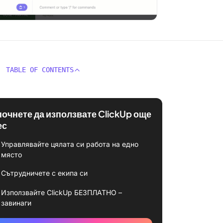
TABLE OF CONTENTS
почнете да използвате ClickUp още
ес
Управлявайте цялата си работа на едно
място
Сътрудничете с екипа си
Използвайте ClickUp БЕЗПЛАТНО –
завинаги