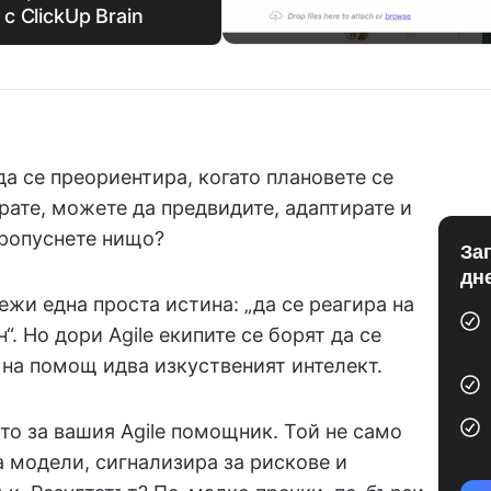
 ClickUp Brain
да се преориентира, когато плановете се
рате, можете да предвидите, адаптирате и
пропуснете нищо?
За
дн
ежи една проста истина: „да се реагира на
“. Но дори Agile екипите се борят да се
 на помощ идва изкуственият интелект.
то за вашия Agile помощник. Той не само
а модели, сигнализира за рискове и