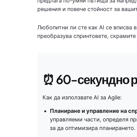
предлага по-умни пътища за напред
решения и повече стойност за вашит
Любопитни ли сте как AI се вписва в
преобразува спринтовете, скрамите
⏰ 60-секундно 
Как да използвате AI за Agile:
Планиране и управление на сп
управляеми части, определя пр
за да оптимизира планирането.