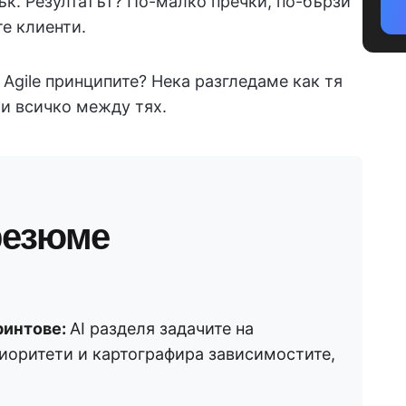
ък. Резултатът? По-малко пречки, по-бързи
е клиенти.
 Agile принципите? Нека разгледаме как тя
 и всичко между тях.
резюме
ринтове:
AI разделя задачите на
иоритети и картографира зависимостите,