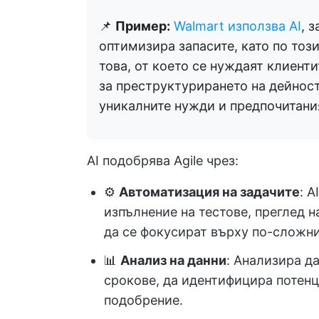
📌
Пример:
Walmart използва AI
, 
оптимизира запасите, като по този
това, от което се нуждаят клиентит
за преструктурирането на дейност
уникалните нужди и предпочитания 
AI подобрява Agile чрез:
⚙️
Автоматизация на задачите
: 
изпълнение на тестове, преглед н
да се фокусират върху по-сложни
📊
Анализ на данни
: Анализира д
срокове, да идентифицира потенц
подобрение.