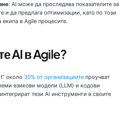
ане
: AI може да проследява показателите за
е и да предлага оптимизации, като по този
екипа в Agile процесите.
е AI в Agile?
rt“ около
30% от организациите
проучват
леми езикови модели (LLM) и кодови
 интегрират тези AI инструменти в своите