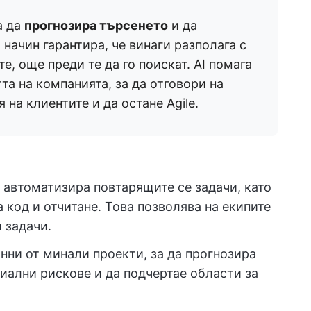
за да
прогнозира търсенето
и да
 начин гарантира, че винаги разполага с
е, още преди те да го поискат. AI помага
та на компанията, за да отговори на
на клиентите и да остане Agile.
AI автоматизира повтарящите се задачи, като
а код и отчитане. Това позволява на екипите
 задачи.
анни от минали проекти, за да прогнозира
иални рискове и да подчертае области за