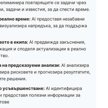
 елиминира повтарящите се задачи чрез
, задачи и известия, за да спести време.
реално време:
AI предоставя незабавни
 визуализира напредъка, за да поддържа
ото в екипа:
AI предвижда закъснения,
кация и споделя актуализации в реално
тво.
 на предсказуеми анализи:
AI анализира
зира рисковете и прогнозира резултатите,
ите решения.
о усъвършенстване:
AI идентифицира
и предоставя полезни информации за
тове