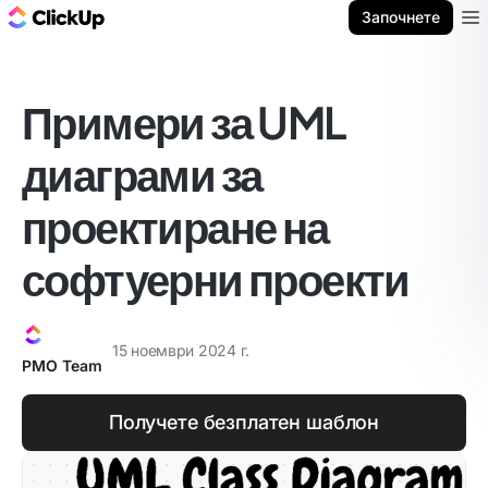
ClickUp блог
Започнете
Ope
Примери за UML
диаграми за
проектиране на
софтуерни проекти
15 ноември 2024 г.
PMO Team
Получете безплатен шаблон