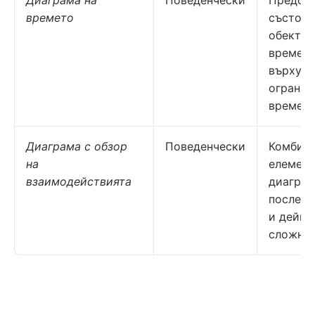
Диаграма на
Поведенчески
Предста
времето
състоян
обектит
времето
върху
огранич
времето
Диаграма с обзор
Поведенчески
Комбин
на
елемент
взаимодействията
диаграм
последо
и дейно
сложни 