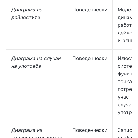
Диаграма на
Поведенчески
Модели
дейностите
динами
работни
дейност
и решен
Диаграма на случаи
Поведенчески
Илюстр
на употреба
системн
функции
точка н
потреби
участни
случаи 
употреб
Диаграма на
Поведенчески
Записва
последователността
съобщен