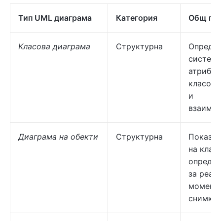
Тип UML диаграма
Категория
Общ пр
Класова диаграма
Структурна
Опреде
системн
атрибут
класове
и
взаимоо
Диаграма на обекти
Структурна
Показва
на клас
определ
за реал
момент
снимка.