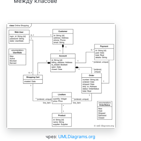
между класове
чрез:
UMLDiagrams.org