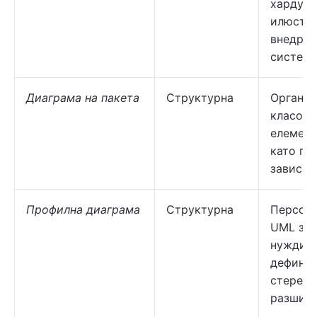
хардуер
илюстр
внедряв
система
Диаграма на пакета
Структурна
Организ
класове
елемент
като по
зависим
Профилна диаграма
Структурна
Персон
UML за 
нужди, 
дефини
стереот
разшире