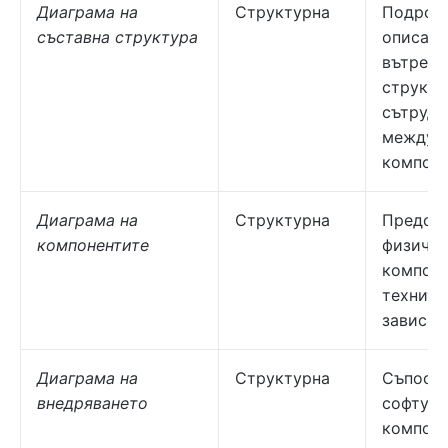
Диаграма на
Структурна
Подроб
съставна структура
описани
вътрешн
структу
сътрудн
между
компоне
Диаграма на
Структурна
Предста
компонентите
физиче
компоне
техните
зависи
Диаграма на
Структурна
Съпост
внедряването
софтуер
компоне