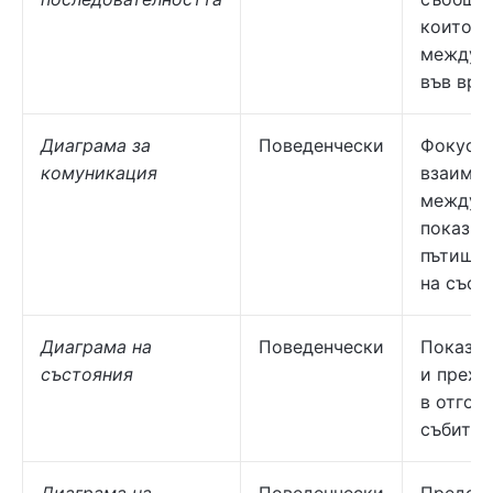
които с
между о
във вре
Диаграма за
Поведенчески
Фокусир
комуникация
взаимод
между о
показва
пътищат
на съоб
Диаграма на
Поведенчески
Показва
състояния
и прехо
в отгов
събития