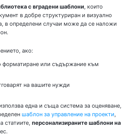
иблиотека с вградени шаблони
, които
кумент в добре структуриран и визуално
а, в определени случаи може да се наложи
он.
нието, ако:
що форматиране или съдържание към
тговарят на вашите нужди
използва една и съща система за оценяване,
пределен
шаблон за управление на проекти
,
а статиите,
персонализираните шаблони на
ес.