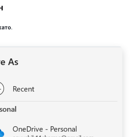
н
като
.