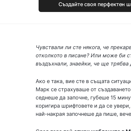
Създайте своя перфектен ш
Чувствали ли сте някога, че прека
отколкото в писане? Или може би с
въздъхнали, знаейки, че ще трябва 
Ако е така, вие сте в същата ситуа
Марк се страхуваше от създаването 
седнеше да започне, губеше 15 мину
коригира шрифтовете и да се увери,
най-накрая започнеше да пише, веч