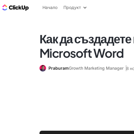
ClickUp блог
Начало
Продукт
Как да създадете
Microsoft Word
Praburam
Growth Marketing Manager
8 н