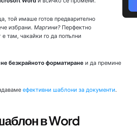
icrosoft Word
и всичко се промени.
ца, той имаше готов предварително
ече избрани.
Маргини?
Перфектно
 е там, чакайки го да попълни
не безкрайното форматиране
и да премине
ъздаваме
ефективни шаблони за документи
.
 шаблон в Word