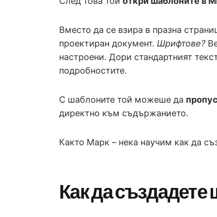
След това той
откри шаблоните в M
Вместо да се взира в празна страни
проектиран документ.
Шрифтове?
В
настроени. Дори стандартният текст
подробностите.
С шаблоните той можеше да
пропус
директно към съдържанието.
Както Марк – нека научим как да с
Как да създадете