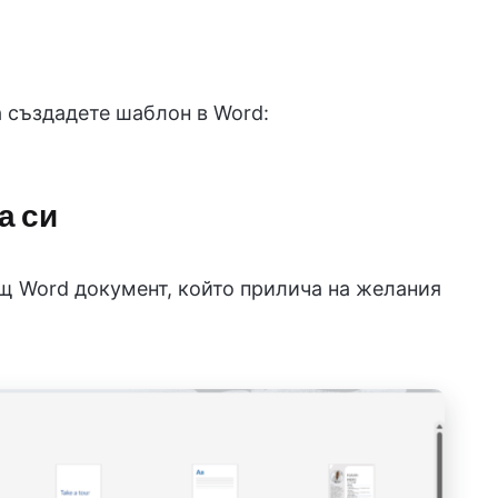
а създадете шаблон в Word:
а си
щ Word документ, който прилича на желания