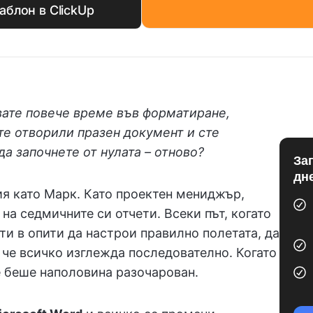
аблон в ClickUp
рвате повече време във форматиране,
те отворили празен документ и сте
да започнете от нулата – отново?
За
дн
ция като Марк. Като проектен мениджър,
на седмичните си отчети. Всеки път, когато
ти в опити да настрои правилно полетата, да
 че всичко изглежда последователно. Когато
е беше наполовина разочарован.