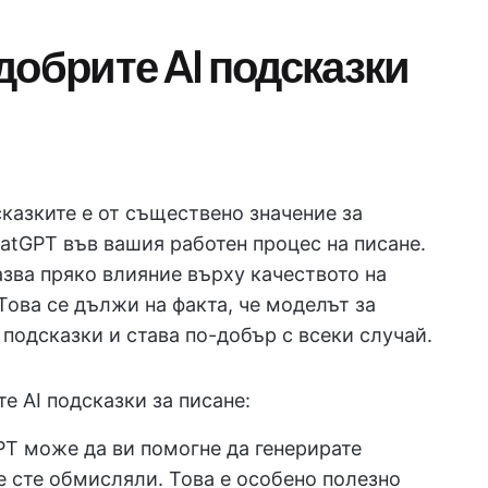
добрите AI подсказки
казките е от съществено значение за
atGPT във вашия работен процес на писане.
азва пряко влияние върху качеството на
 Това се дължи на факта, че моделът за
подсказки и става по-добър с всеки случай.
е AI подсказки за писане:
PT може да ви помогне да генерирате
е сте обмисляли. Това е особено полезно