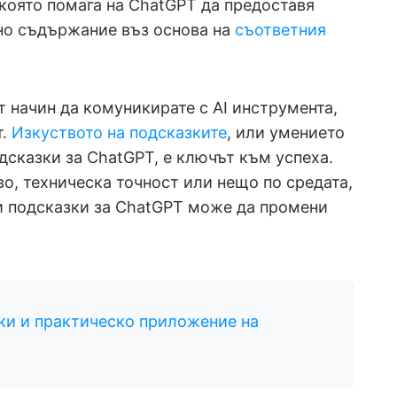
 която помага на ChatGPT да предоставя
но съдържание въз основа на
съответния
 начин да комуникирате с AI инструмента,
т.
Изкуството на подсказките
, или умението
дсказки за ChatGPT, е ключът към успеха.
о, техническа точност или нещо по средата,
и подсказки за ChatGPT може да промени
ки и практическо приложение на