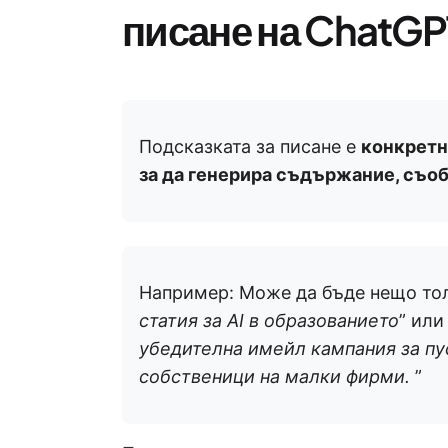
писане на ChatGP
Подсказката за писане е
конкретн
за да генерира съдържание, съо
Например: Може да бъде нещо тол
статия за AI в образованието
” или
убедителна имейл кампания за пу
собственици на малки фирми.
”