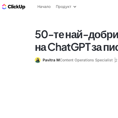
ClickUp блог
Начало
Продукт
50-те най-добри
на ChatGPT за пи
Pavitra M
Content Operations Specialist
2