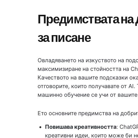
Предимствата на 
за писане
Овладяването на изкуството на подс
максимизиране на стойността на Ch
Качеството на вашите подсказки ок
отговорите, които получавате от AI.
машинно обучение се учи от вашите 
Ето основните предимства на добрит
Повишава креативността
: ChatG
креативни идеи, които може би н