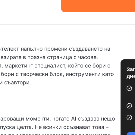
нтелект напълно промени създаването на
взирате в празна страница с часове.
, маркетинг специалист, който се бори с
За
е бори с творчески блок, инструменти като
дн
и съавтори.
ароващи моменти, когато AI създава нещо
уска целта. Не всички осъзнават това –