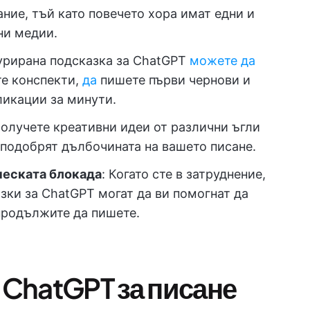
ние, тъй като повечето хора имат едни и
ни медии.
турирана подсказка за ChatGPT
можете да
е конспекти,
да
пишете първи чернови и
ликации за минути.
Получете креативни идеи от различни ъгли
а подобрят дълбочината на вашето писане.
ческата блокада
: Когато сте в затруднение,
ки за ChatGPT могат да ви помогнат да
продължите да пишете.
 ChatGPT за писане