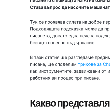
писането с помощта на AI не означ
Става въпрос да насочите машината,
Тук се проявява силата на добре из
Подходящата подсказка може да пре
писането, докато една неясна подск
безвдъхновенно съдържание.
В тази статия ще разгледаме предим
писане, ще споделим
трикове за Ch
как инструментите, задвижвани от и
работния ви процес при писане.
Какво представля