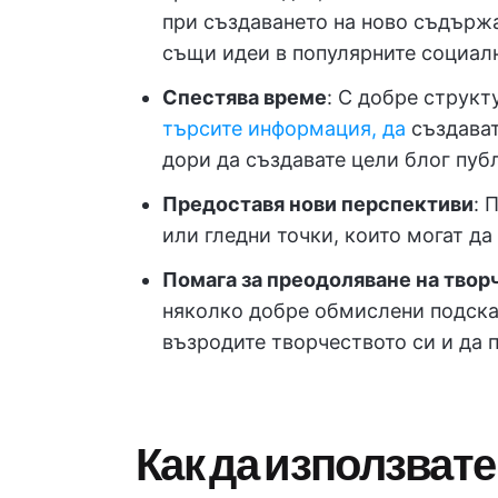
при създаването на ново съдържа
същи идеи в популярните социал
Спестява време
: С добре струк
търсите информация, да
създават
дори да създавате цели блог пуб
Предоставя нови перспективи
: 
или гледни точки, които могат д
Помага за преодоляване на твор
няколко добре обмислени подсказ
възродите творчеството си и да 
Как да използвате