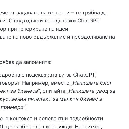
че от задаване на въпроси – те трябва да
ени. С подходящите подсказки ChatGPT
ор при генериране на идеи,
ване на ново съдържание и преодоляване на
рябва да запомните:
одробна е подсказката ви за ChatGPT,
тговорът. Например, вместо
„Напишете блог
ект за бизнеса“
, опитайте
„Напишете увод за
зкуствения интелект за малкия бизнес в
 примери“
.
вече контекст и релевантни подробности
AI ще разбере вашите нужди. Например,