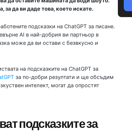
ава да оставите машината да води шоуто.
 за да ви даде това, което искате.
работените подсказки на ChatGPT за писане.
върне AI в най-добрия ви партньор в
азка може да ви остави с безвкусно и
ствата на подсказките на ChatGPT за
atGPT
за по-добри резултати и ще обсъдим
зкуствен интелект, могат да опростят
ват подсказките за