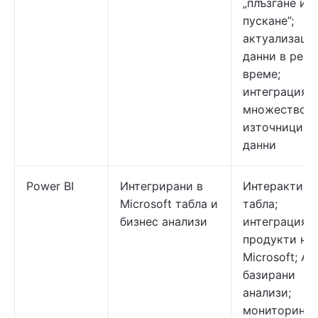
„плъзгане и
пускане”;
актуализаци
данни в реал
време;
интеграция с
множество
източници н
данни
Power BI
Интегрирани в
Интерактивн
Microsoft табла и
табла;
бизнес анализи
интеграция с
продукти на
Microsoft; AI-
базирани
анализи;
мониторинг 