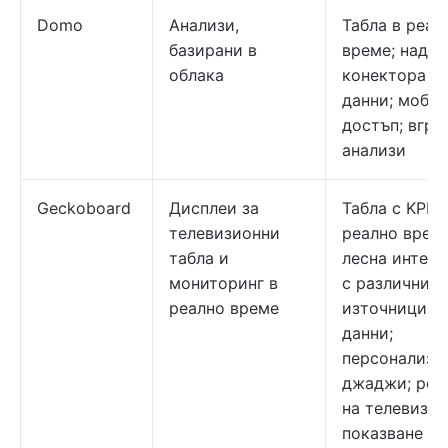
Domo
Анализи,
Табла в реал
базирани в
време; над 1
облака
конектора за
данни; моби
достъп; вгра
анализи
Geckoboard
Дисплеи за
Табла с KPI в
телевизионни
реално време
табла и
лесна интегр
мониторинг в
с различни
реално време
източници н
данни;
персонализи
джаджи; ре
на телевизи
показване