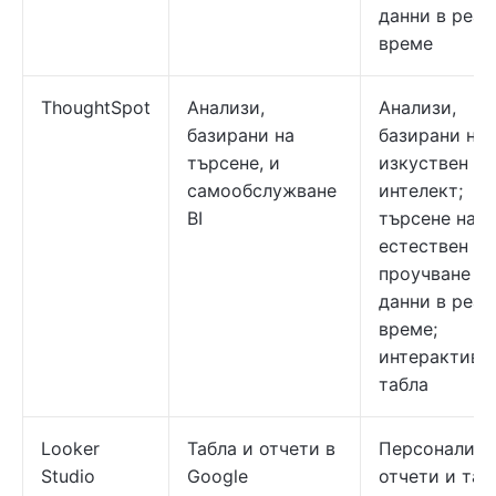
данни в реал
време
ThoughtSpot
Анализи,
Анализи,
базирани на
базирани на
търсене, и
изкуствен
самообслужване
интелект;
BI
търсене на
естествен ез
проучване на
данни в реал
време;
интерактивн
табла
Looker
Табла и отчети в
Персонализи
Studio
Google
отчети и таб