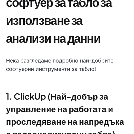
софтуер за табло за
използване за
анализи на данни
Нека разгледаме подробно най-добрите
софтуерни инструменти за табло!
1. ClickUp (Най-добър за
управление на работата и
проследяване на напредъка
с персонализирани табла)