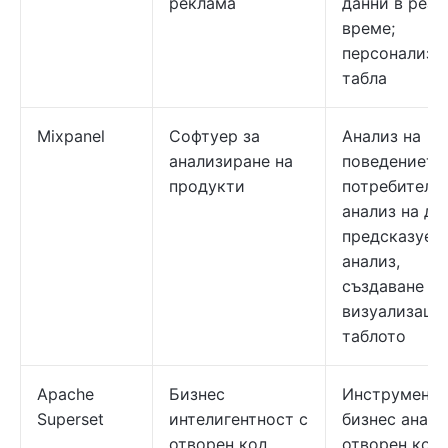
реклама
данни в реал
време;
персонализи
табла
Mixpanel
Софтуер за
Анализ на
анализиране на
поведението
продукти
потребителит
анализ на да
предсказуем
анализ,
създаване на
визуализаци
таблото
Apache
Бизнес
Инструмент 
Superset
интелигентност с
бизнес анали
отворен код
отворен код;