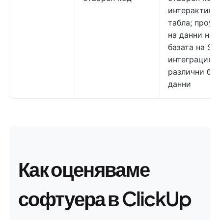
интерактивн
табла; проуч
на данни на
базата на SQ
интеграция с
различни ба
данни
Как оценяваме
софтуера в ClickUp