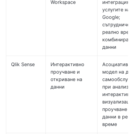
Workspace
интеграция с
услугите на
Google;
сътрудничес
реално време
комбиниране
данни
Qlik Sense
Интерактивно
Асоциативен
проучване и
модел на дан
откриване на
самообслуж
данни
при анализи;
интерактивн
визуализаци
проучване на
данни в реал
време