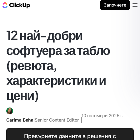
ClickUp блог
Започнете
Ope
12 най-добри
софтуера за табло
(ревюта,
характеристики и
цени)
10 октомври 2025 г.
Garima Behal
Senior Content Editor
Превърнете данните в решения с