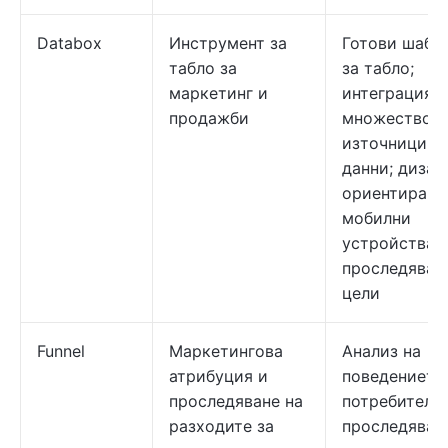
Databox
Инструмент за
Готови шабл
табло за
за табло;
маркетинг и
интеграция с
продажби
множество
източници н
данни; дизай
ориентиран 
мобилни
устройства;
проследяван
цели
Funnel
Маркетингова
Анализ на
атрибуция и
поведението
проследяване на
потребителит
разходите за
проследяван