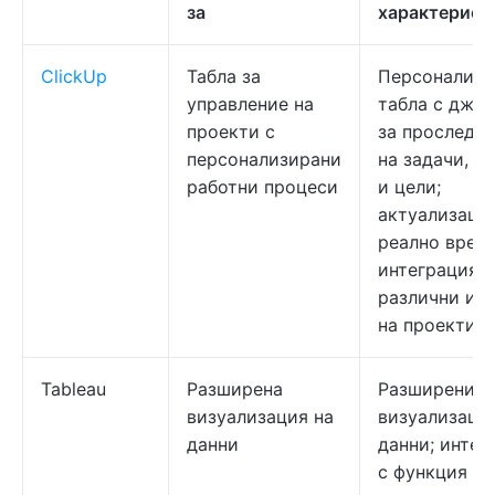
за
характерист
ClickUp
Табла за
Персонализи
управление на
табла с джа
проекти с
за проследя
персонализирани
на задачи, в
работни процеси
и цели;
актуализаци
реално време
интеграция с
различни изг
на проекти
Tableau
Разширена
Разширени
визуализация на
визуализаци
данни
данни; интер
с функция