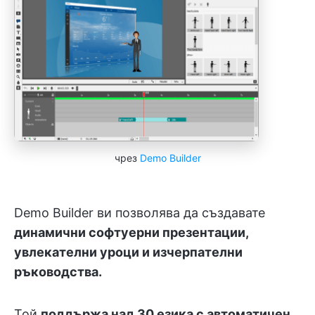
чрез
Demo Builder
Demo Builder ви позволява да създавате
динамични софтуерни презентации,
увлекателни уроци и изчерпателни
ръководства.
Той
поддържа над 30 езика с автоматичен