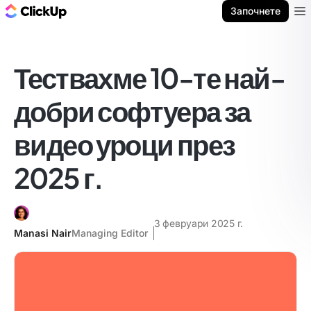
ClickUp блог
Започнете
Ope
Тествахме 10-те най-
добри софтуера за
видео уроци през
2025 г.
3 февруари 2025 г.
Manasi Nair
Managing Editor