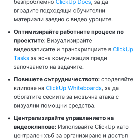
безпроблемно
ClickUp Docs
, за да
вградите подходящи обучителни
материали заедно с видео уроците.
Оптимизирайте работните процеси по
проектите:
Визуализирайте
видеозаписите и транскрипциите в
ClickUp
Tasks
за ясна комуникация преди
започването на задачите.
Повишете сътрудничеството:
споделяйте
клипове на
ClickUp Whiteboards
, за да
обогатите сесиите за мозъчна атака с
визуални помощни средства.
Централизирайте управлението на
видеоклипове:
Използвайте ClickUp като
централен хъб за организиране и достъп