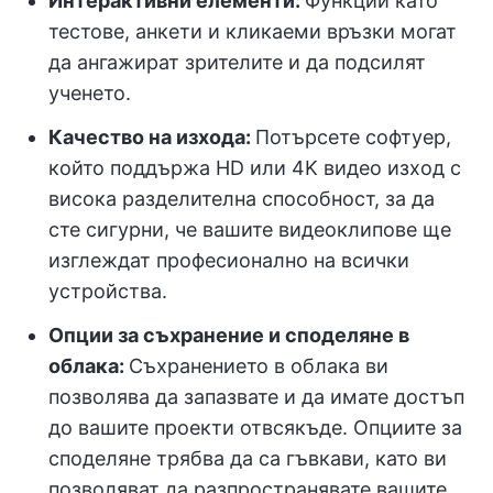
Интерактивни елементи:
Функции като
тестове, анкети и кликаеми връзки могат
да ангажират зрителите и да подсилят
ученето.
Качество на изхода:
Потърсете софтуер,
който поддържа HD или 4K видео изход с
висока разделителна способност, за да
сте сигурни, че вашите видеоклипове ще
изглеждат професионално на всички
устройства.
Опции за съхранение и споделяне в
облака:
Съхранението в облака ви
позволява да запазвате и да имате достъп
до вашите проекти отвсякъде. Опциите за
споделяне трябва да са гъвкави, като ви
позволяват да разпространявате вашите