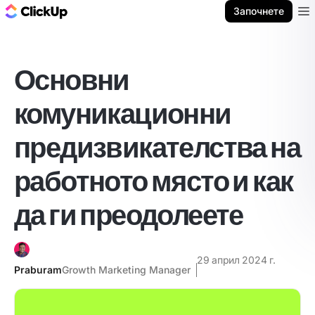
ClickUp блог
Започнете
Ope
Основни
комуникационни
предизвикателства на
работното място и как
да ги преодолеете
29 април 2024 г.
Praburam
Growth Marketing Manager