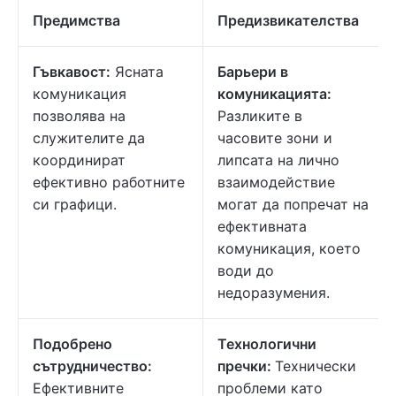
Предимства
Предизвикателства
Гъвкавост:
Ясната
Барьери в
комуникация
комуникацията:
позволява на
Разликите в
служителите да
часовите зони и
координират
липсата на лично
ефективно работните
взаимодействие
си графици.
могат да попречат на
ефективната
комуникация, което
води до
недоразумения.
Подобрено
Технологични
сътрудничество:
пречки:
Технически
Ефективните
проблеми като