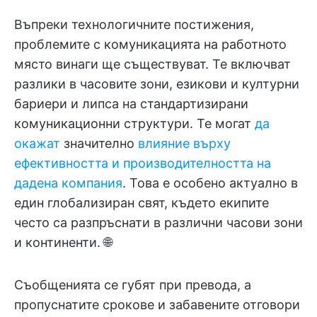
Въпреки технологичните постижения,
проблемите с комуникацията на работното
място винаги ще съществуват. Те включват
разлики в часовите зони, езикови и културни
бариери и липса на стандартизирани
комуникационни структури. Те могат
да
окажат
значително
влияние върху
ефективността и производителността на
дадена компания
. Това е особено актуално в
един глобализиран свят, където екипите
често са разпръснати в различни часови зони
и континенти. 🌐
Съобщенията се губят при превода, а
пропуснатите срокове и забавените отговори