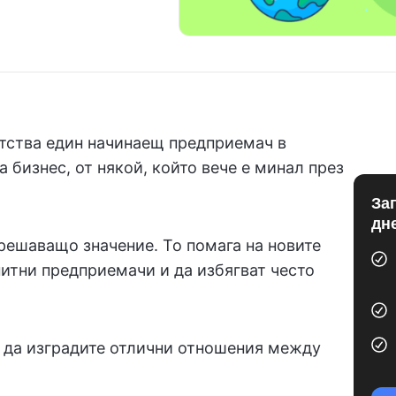
ътства един начинаещ предприемач в
 бизнес, от някой, който вече е минал през
За
дн
решаващо значение. То помага на новите
питни предприемачи и да избягват често
и да изградите отлични отношения между