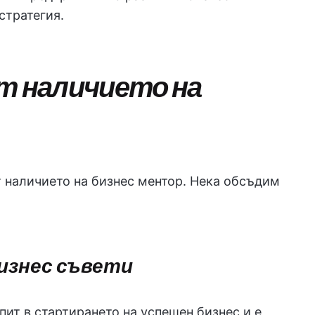
стратегия.
от наличието на
т наличието на бизнес ментор. Нека обсъдим
изнес съвети
ит в стартирането на успешен бизнес и е