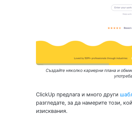
Създайте няколко кариерни плана и обмис
употреба
ClickUp предлага и много други
шабл
разгледате, за да намерите този, ко
изисквания.