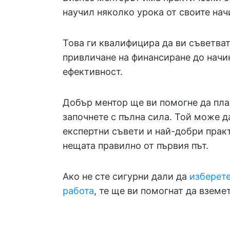
научил няколко урока от своите нач
Това ги квалифицира да ви съветват
привличане на финансиране до начи
ефективност.
Добър ментор ще ви помогне да план
започнете с пълна сила. Той може д
експертни съвети и най-добри практ
нещата правилно от първия път.
Ако не сте сигурни дали да
изберет
работа
, те ще ви помогнат да вземе