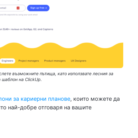
лете възможните пътища, като използвате лесния за
 шаблон на ClickUp.
они за кариерни планове
, които можете да
йто най-добре отговаря на вашите