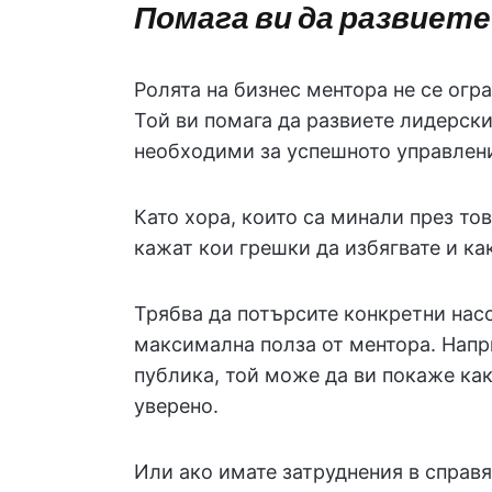
Помага ви да развиете
Ролята на бизнес ментора не се огр
Той ви помага да развиете лидерски
необходими за успешното управлени
Като хора, които са минали през то
кажат кои грешки да избягвате и ка
Трябва да потърсите конкретни насо
максимална полза от ментора. Напри
публика, той може да ви покаже как
уверено.
Или ако имате затруднения в справя