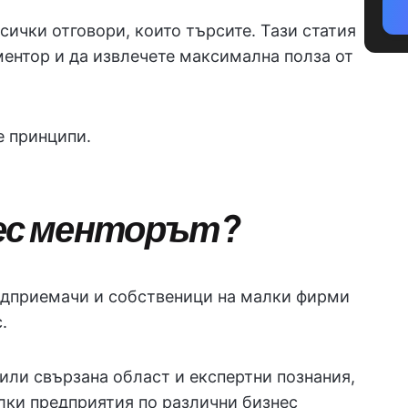
сички отговори, които търсите. Тази статия
ментор и да извлечете максимална полза от
е принципи.
нес менторът?
едприемачи и собственици на малки фирми
.
или свързана област и експертни познания,
алки предприятия по различни бизнес