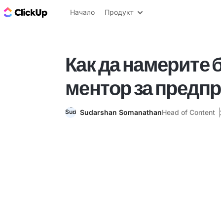
ClickUp блог
Начало
Продукт
Как да намерите 
ментор за предп
Sudarshan Somanathan
Head of Content