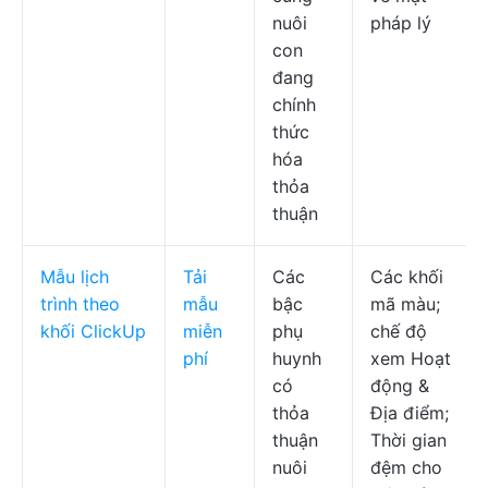
nuôi
pháp lý
con
đang
chính
thức
hóa
thỏa
thuận
Mẫu lịch
Tải
Các
Các khối
trình theo
mẫu
bậc
mã màu;
khối ClickUp
miễn
phụ
chế độ
phí
huynh
xem Hoạt
có
động &
thỏa
Địa điểm;
thuận
Thời gian
nuôi
đệm cho