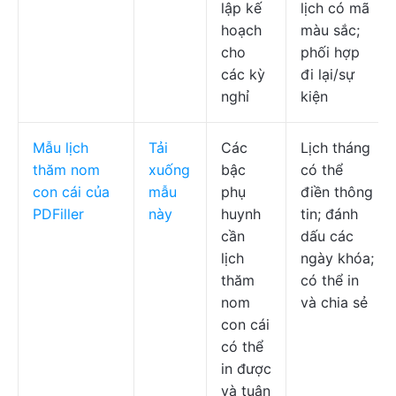
lập kế
lịch có mã
hoạch
màu sắc;
cho
phối hợp
các kỳ
đi lại/sự
nghỉ
kiện
Mẫu lịch
Tải
Các
Lịch tháng
thăm nom
xuống
bậc
có thể
con cái của
mẫu
phụ
điền thông
PDFiller
này
huynh
tin; đánh
cần
dấu các
lịch
ngày khóa;
thăm
có thể in
nom
và chia sẻ
con cái
có thể
in được
và tuân