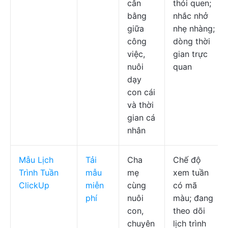
cân
thói quen;
bằng
nhắc nhở
giữa
nhẹ nhàng;
công
dòng thời
việc,
gian trực
nuôi
quan
dạy
con cái
và thời
gian cá
nhân
Mẫu Lịch
Tải
Cha
Chế độ
Trình Tuần
mẫu
mẹ
xem tuần
ClickUp
miễn
cùng
có mã
phí
nuôi
màu; đang
con,
theo dõi
chuyên
lịch trình