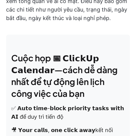
xem tổng quan về ai có mặt. Điều này bao gồm
các chi tiết như người yêu cầu, trạng thái, ngày
bắt đầu, ngày kết thúc và loại nghỉ phép.
Cuộc họp 📅 𝗖𝗹𝗶𝗰𝗸𝗨𝗽
𝗖𝗮𝗹𝗲𝗻𝗱𝗮𝗿—cách dễ dàng
nhất để tự động lên lịch
công việc của bạn
✅ 𝗔𝘂𝘁𝗼 𝘁𝗶𝗺𝗲-𝗯𝗹𝗼𝗰𝗸 𝗽𝗿𝗶𝗼𝗿𝗶𝘁𝘆 𝘁𝗮𝘀𝗸𝘀 𝘄𝗶𝘁𝗵
𝗔𝗜 để duy trì tiến độ
🎥 𝗬𝗼𝘂𝗿 𝗰𝗮𝗹𝗹𝘀, 𝗼𝗻𝗲 𝗰𝗹𝗶𝗰𝗸 𝗮𝘄𝗮𝘆kết nối