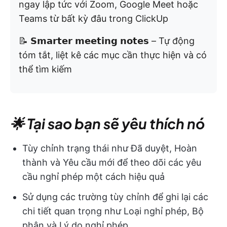
ngay lập tức với Zoom, Google Meet hoặc
Teams từ bất kỳ đâu trong ClickUp
📝 𝗦𝗺𝗮𝗿𝘁𝗲𝗿 𝗺𝗲𝗲𝘁𝗶𝗻𝗴 𝗻𝗼𝘁𝗲𝘀 – Tự động
tóm tắt, liệt kê các mục cần thực hiện và có
thể tìm kiếm
🌟 Tại sao bạn sẽ yêu thích nó
Tùy chỉnh trạng thái như Đã duyệt, Hoàn
thành và Yêu cầu mới để theo dõi các yêu
cầu nghỉ phép một cách hiệu quả
Sử dụng các trường tùy chỉnh để ghi lại các
chi tiết quan trọng như Loại nghỉ phép, Bộ
phận và Lý do nghỉ phép