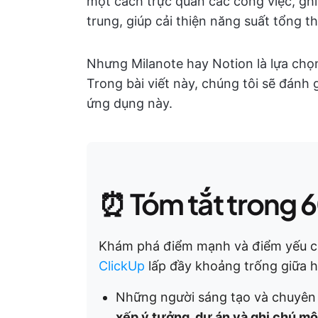
một cách trực quan các công việc, ghi
trung, giúp cải thiện năng suất tổng th
Nhưng Milanote hay Notion là lựa chọn
Trong bài viết này, chúng tôi sẽ đánh 
ứng dụng này.
⏰ Tóm tắt trong 6
Khám phá điểm mạnh và điểm yếu củ
ClickUp
lấp đầy khoảng trống giữa h
Những người sáng tạo và chuyên 
xếp ý tưởng, dự án và ghi chú m