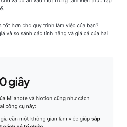
 chú và dự án vào một trung tâm kiến thức tập
ể.
 tốt hơn cho quy trình làm việc của bạn?
giá và so sánh các tính năng và giá cả của hai
0 giây
a Milanote và Notion cũng như cách
ai công cụ này:
gia cần một không gian làm việc giúp
sắp
ột cách có tổ chức