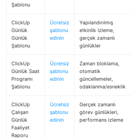
Şablonu
ClickUp
Ücretsiz
Yapılandırılmış
Günlük
şablonu
etkinlik izleme,
Günlük
edinin
gerçek zamanlı
Şablonu
günlükler
ClickUp
Ücretsiz
Zaman bloklama,
Günlük Saat
şablonu
otomatik
Programı
edinin
güncellemeler,
Şablonu
odaklanma/esneklik
ClickUp
Ücretsiz
Gerçek zamanlı
Çalışan
şablonu
görev günlükleri,
Günlük
edinin
performans izleme
Faaliyet
Raporu