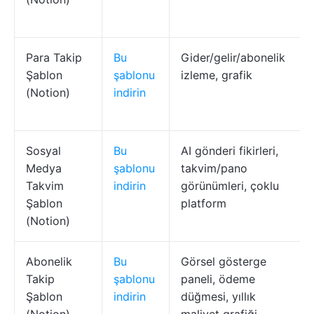
Para Takip
Bu
Gider/gelir/abonelik
Şablon
şablonu
izleme, grafik
(Notion)
indirin
Sosyal
Bu
AI gönderi fikirleri,
Medya
şablonu
takvim/pano
Takvim
indirin
görünümleri, çoklu
Şablon
platform
(Notion)
Abonelik
Bu
Görsel gösterge
Takip
şablonu
paneli, ödeme
Şablon
indirin
düğmesi, yıllık