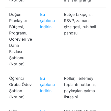
(Notion)
maliyet grafiği
Düğün
Bu
Bütçe takipçisi,
Planlayıcı
şablonu
RSVP, zaman
Bütçesi,
indirin
çizelgesi, ruh hali
Programı,
panosu
Görevleri ve
Daha
Fazlası
Şablonu
(Notion)
Öğrenci
Bu
Roller, ilerlemeyi,
Grubu Ödev
şablonu
toplantı notlarını,
Şablon
indirin
paylaşılan çalma
(Notion)
listesini