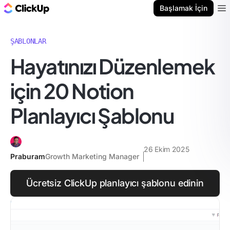
ClickUp Blog
Başlamak İçin
Ope
ŞABLONLAR
Hayatınızı Düzenlemek
için 20 Notion
Planlayıcı Şablonu
26 Ekim 2025
Praburam
Growth Marketing Manager
Ücretsiz ClickUp planlayıcı şablonu edinin