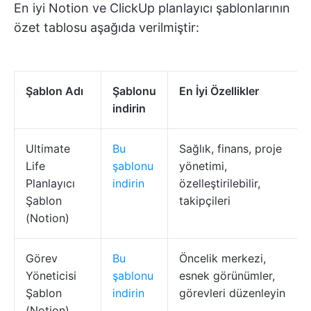
En iyi Notion ve ClickUp planlayıcı şablonlarının
özet tablosu aşağıda verilmiştir:
Şablon Adı
Şablonu
En İyi Özellikler
indirin
Ultimate
Bu
Sağlık, finans, proje
Life
şablonu
yönetimi,
Planlayıcı
indirin
özelleştirilebilir,
Şablon
takipçileri
(Notion)
Görev
Bu
Öncelik merkezi,
Yöneticisi
şablonu
esnek görünümler,
Şablon
indirin
görevleri düzenleyin
(Notion)