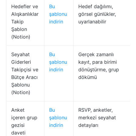
Hedefler ve
Bu
Hedef dağılımı,
Alışkanlıklar
şablonu
görsel günlükler,
Takip
indirin
uyarlanabilir
Şablon
(Notion)
Seyahat
Bu
Gerçek zamanlı
Giderleri
şablonu
kayıt, para birimi
Takipçisi ve
indirin
dönüştürme, grup
Bütçe Aracı
dökümü
Şablonu
(Notion)
Anket
Bu
RSVP, anketler,
içeren grup
şablonu
merkezi seyahat
gezisi
indirin
detayları
daveti