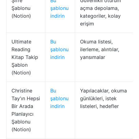
Şifre
Bu
Güvenlikli oturum
Şablonu
şablonu
açma depolama,
(Notion)
indirin
kategoriler, kolay
erişim
Ultimate
Bu
Okuma listesi,
Reading
şablonu
ilerleme, alıntılar,
Kitap Takip
indirin
yansımalar
Şablon
(Notion)
Christine
Bu
Yapılacaklar, okuma
Tay'ın Hepsi
şablonu
günlükleri, istek
Bir Arada
indirin
listeleri, hedefler
Planlayıcı
Şablonu
(Notion)