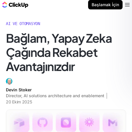
ClickUp Blog
Başlamak İçin
Ope
AI VE OTOMASYON
Bağlam, Yapay Zeka
Çağında Rekabet
Avantajınızdır
Devin Stoker
Director, AI solutions architecture and enablement
20 Ekim 2025