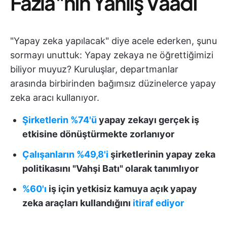
Fazla"nın Yanlış Vaadi
"Yapay zeka yapılacak" diye acele ederken, şunu
sormayı unuttuk: Yapay zekaya ne öğrettiğimizi
biliyor muyuz? Kuruluşlar, departmanlar
arasında birbirinden bağımsız düzinelerce yapay
zeka aracı kullanıyor.
Şirketlerin %74'ü
yapay zekayı gerçek iş
etkisine dönüştürmekte zorlanıyor
Çalışanların %49,8'i
şirketlerinin yapay zeka
politikasını "Vahşi Batı" olarak tanımlıyor
%60'ı
iş için yetkisiz kamuya açık yapay
zeka araçları kullandığını
itiraf ediyor