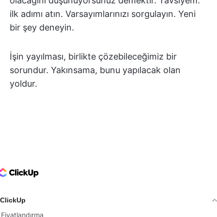
olacağını düşünüyorsunuz demektir. Tavsiyem:
ilk adımı atın. Varsayımlarınızı sorgulayın. Yeni
bir şey deneyin.
İşin yayılması, birlikte çözebileceğimiz bir
sorundur. Yakınsama, bunu yapılacak olan
yoldur.
ClickUp Logo
ClickUp
Fiyatlandırma