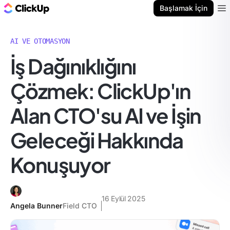
ClickUp Blog
Başlamak İçin
Ope
AI VE OTOMASYON
İş Dağınıklığını
Çözmek: ClickUp'ın
Alan CTO'su AI ve İşin
Geleceği Hakkında
Konuşuyor
16 Eylül 2025
Angela Bunner
Field CTO