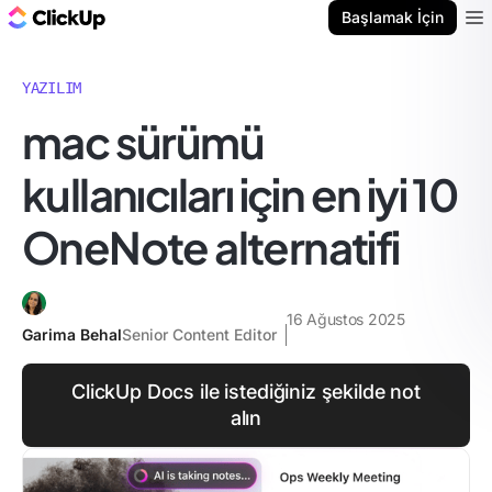
ClickUp Blog
Başlamak İçin
Ope
YAZILIM
mac sürümü
kullanıcıları için en iyi 10
OneNote alternatifi
16 Ağustos 2025
Garima Behal
Senior Content Editor
ClickUp Docs ile istediğiniz şekilde not
alın