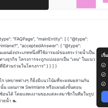
type": "FAQPage", "mainEntity": [ { "@type":
wimlane?", "acceptedAnswer": { "@type":
นแผนผังประเภทหนึ่งที่ใช้อารมณ์ของสระว่ายน้ำเป็น
เริ
งธุรกิจ โครงการจะถูกแบ่งออกเป็น "เลน" ในแนว
่มีส่วนร่วมในโครงการ" } } ] }
่าไร บทบาทต่างๆ ก็ยิ่งมีแนวโน้มที่จะผสมผสานกัน
านั้น แผนภาพ Swimlane หรือแผนผังขั้นตอน
บซ้อนได้ โดยแสดงงานของแต่ละสมาชิกในทีมในรูป
่ายน้ำ 🏊