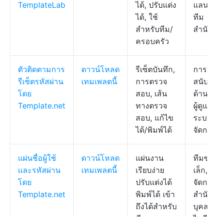
TemplateLab
ได้, ปรับแต่ง
แลนซ์,
ได้, ใช้
ทีม
สำหรับทีม/
สำนัก
ครอบครัว
ตัวติดตามการ
ดาวน์โหลด
รีเซ็ตบันทึก,
การ
รีเซ็ตรหัสผ่าน
เทมเพลตนี้
การตรวจ
สนับสน
โดย
สอบ, เส้น
ด้านไอท
Template.net
ทางตรวจ
ผู้ดูแล
สอบ, แก้ไข
ระบบ, ผ
ได้/พิมพ์ได้
จัดการ
แผ่นชื่อผู้ใช้
ดาวน์โหลด
แผ่นงาน
ทีมขน
และรหัสผ่าน
เทมเพลตนี้
เรียบง่าย
เล็ก, ผู้
โดย
ปรับแต่งได้
จัดการ
Template.net
พิมพ์ได้ เข้า
สำนักง
ถึงได้สำหรับ
บุคลา