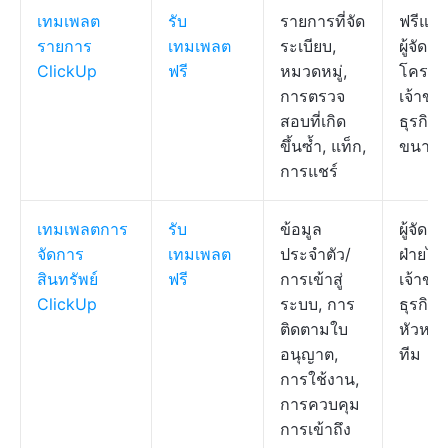
เทมเพลต
รับ
รายการที่จัด
ฟรีแลน
รายการ
เทมเพลต
ระเบียบ,
ผู้จัดก
ClickUp
ฟรี
หมวดหมู่,
โครงก
การตรวจ
เจ้าขอ
สอบที่เกิด
ธุรกิจ
ขึ้นซ้ำ, แท็ก,
ขนาดเ
การแชร์
เทมเพลตการ
รับ
ข้อมูล
ผู้จัดก
จัดการ
เทมเพลต
ประจำตัว/
ฝ่ายไอท
สินทรัพย์
ฟรี
การเข้าสู่
เจ้าขอ
ClickUp
ระบบ, การ
ธุรกิจ,
ติดตามใบ
หัวหน้
อนุญาต,
ทีม
การใช้งาน,
การควบคุม
การเข้าถึง