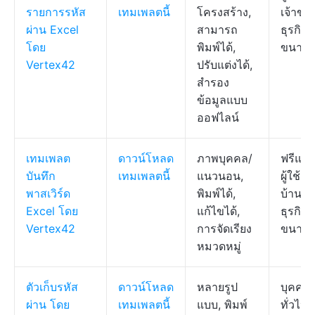
รายการรหัส
เทมเพลตนี้
โครงสร้าง,
เจ้าขอ
ผ่าน Excel
สามารถ
ธุรกิจ
โดย
พิมพ์ได้,
ขนาดเ
Vertex42
ปรับแต่งได้,
สำรอง
ข้อมูลแบบ
ออฟไลน์
เทมเพลต
ดาวน์โหลด
ภาพบุคคล/
ฟรีแลน
บันทึก
เทมเพลตนี้
แนวนอน,
ผู้ใช้ต
พาสเวิร์ด
พิมพ์ได้,
บ้าน,
Excel โดย
แก้ไขได้,
ธุรกิจ
Vertex42
การจัดเรียง
ขนาดเ
หมวดหมู่
ตัวเก็บรหัส
ดาวน์โหลด
หลายรูป
บุคคล
ผ่าน โดย
เทมเพลตนี้
แบบ, พิมพ์
ทั่วไป, 