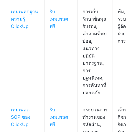
เทมเพลตฐาน
รับ
การเก็บ
ทีม, ผู้
ความรู้
เทมเพลต
รักษาข้อมูล
ระบบไอ
ClickUp
ฟรี
รับรอง,
ผู้จัดก
คำถามที่พบ
ฝ่ายปฏิ
บ่อย,
การ
แนวทาง
ปฏิบัติ
มาตรฐาน,
การ
ปฐมนิเทศ,
การค้นหาที่
ปลอดภัย
เทมเพลต
รับ
กระบวนการ
เจ้าขอ
SOP ของ
เทมเพลต
ทำงานของ
กิจการ, 
ClickUp
ฟรี
รหัสผ่าน,
จัดการ
รายการ
ฝ่ายปฏิ