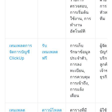
ตรวจสอบ,
การ,
การเริ่มต้น
หัวหน้
ใช้งาน, การ
ทีม
ทำงาน
อัตโนมัติ
เทมเพลตการ
รับ
การเก็บ
ผู้จัดก
จัดการบัญชี
เทมเพลต
รักษาข้อมูล
บัญชี,
ClickUp
ฟรี
ประจำตัว,
บริการ
การลง
ลูกค้า,
ทะเบียน,
เจ้าขอ
การควบคุม
ธุรกิจ
การเข้าถึง,
การแจ้ง
เตือน
เทมเพลต
ดาวน์โหลด
ตารางที่มี
ผู้ใช้ทั