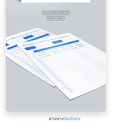
ผ่านทาง
GooDocs