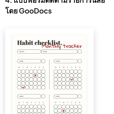
โดย GooDocs