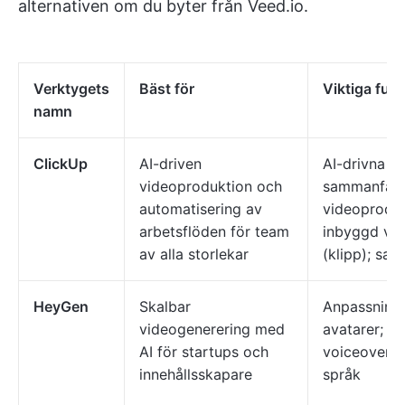
alternativen om du byter från Veed.io.
Verktygets
Bäst för
Viktiga fun
namn
ClickUp
AI-driven
AI-drivna sk
videoproduktion och
sammanfatt
automatisering av
videoproduk
arbetsflöden för team
inbyggd vid
av alla storlekar
(klipp); sam
HeyGen
Skalbar
Anpassnings
videogenerering med
avatarer; a
AI för startups och
voiceovers; 
innehållsskapare
språk