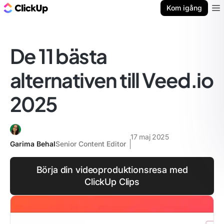
ClickUp-bloggen
Kom igång
Ope
De 11 bästa
alternativen till Veed.io
2025
17 maj 2025
Garima Behal
Senior Content Editor
Börja din videoproduktionsresa med
ClickUp Clips