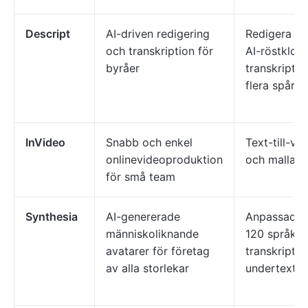
Descript
AI-driven redigering
Redigera vi
och transkription för
AI-röstklon
byråer
transkriptio
flera spår;
InVideo
Snabb och enkel
Text-till-vi
onlinevideoproduktion
och mallar; 
för små team
Synthesia
AI-genererade
Anpassade a
människoliknande
120 språk; 
avatarer för företag
transkriptio
av alla storlekar
undertexter