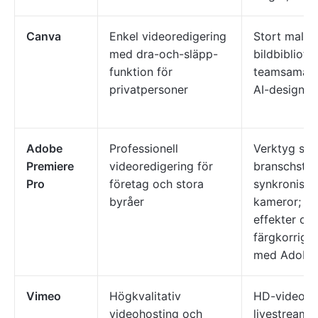
Canva
Enkel videoredigering
Stort mall-
med dra-och-släpp-
bildbibliotek
funktion för
teamsamarbe
privatpersoner
AI-designve
Adobe
Professionell
Verktyg som
Premiere
videoredigering för
branschstan
Pro
företag och stora
synkroniseri
byråer
kameror; a
effekter oc
färgkorriger
med Adobe
Vimeo
Högkvalitativ
HD-videohos
videohosting och
livestreamin