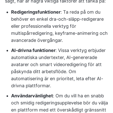
sagt, här är några viktiga faktorer att tänka på:
Redigeringsfunktioner
: Ta reda på om du
behöver en enkel dra-och-släpp-redigerare
eller professionella verktyg för
multispårredigering, keyframe-animering och
avancerade övergångar.
AI-drivna funktioner
: Vissa verktyg erbjuder
automatiska undertexter, AI-genererade
avatarer och smart videoredigering för att
påskynda ditt arbetsflöde. Om
automatisering är en prioritet, leta efter AI-
drivna plattformar.
Användarvänlighet
: Om du vill ha en snabb
och smidig redigeringsupplevelse bör du välja
en plattform med ett överskådligt gränssnitt