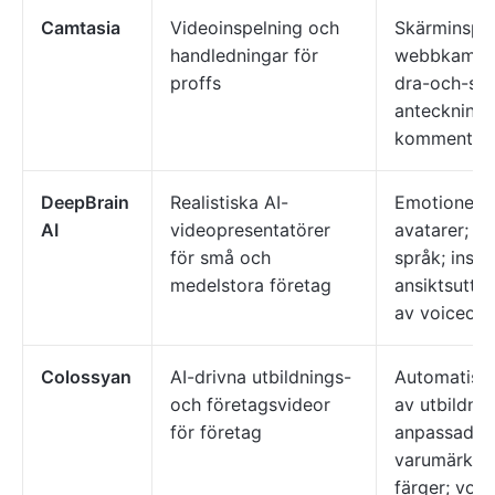
Camtasia
Videoinspelning och
Skärminspel
handledningar för
webbkamera
proffs
dra-och-slä
anteckninga
kommentar
DeepBrain
Realistiska AI-
Emotionellt
AI
videopresentatörer
avatarer; st
för små och
språk; inspe
medelstora företag
ansiktsuttry
av voiceove
Colossyan
AI-drivna utbildnings-
Automatise
och företagsvideor
av utbildnin
för företag
anpassade a
varumärkesr
färger; voi