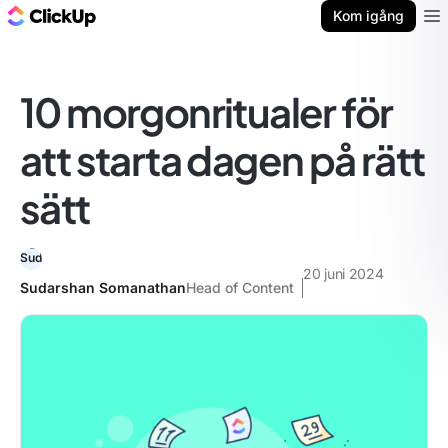
ClickUp-bloggen
Kom igång
Ope
10 morgonritualer för
att starta dagen på rätt
sätt
20 juni 2024
Sudarshan Somanathan
Head of Content