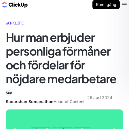
ClickUp-bloggen
Kom igång
Ope
WORKLIFE
Hur man erbjuder
personliga förmåner
och fördelar för
nöjdare medarbetare
26 april 2024
Sudarshan Somanathan
Head of Content