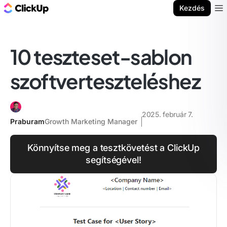
ClickUp blog
Kezdés
Ope
10 teszteset-sablon
szoftverteszteléshez
2025. február 7.
Praburam
Growth Marketing Manager
Könnyítse meg a tesztkövetést a ClickUp
segítségével!