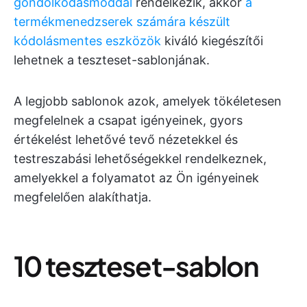
gondolkodásmóddal
rendelkezik, akkor
a
termékmenedzserek számára készült
kódolásmentes eszközök
kiváló kiegészítői
lehetnek a teszteset-sablonjának.
A legjobb sablonok azok, amelyek tökéletesen
megfelelnek a csapat igényeinek, gyors
értékelést lehetővé tevő nézetekkel és
testreszabási lehetőségekkel rendelkeznek,
amelyekkel a folyamatot az Ön igényeinek
megfelelően alakíthatja.
10 teszteset-sablon