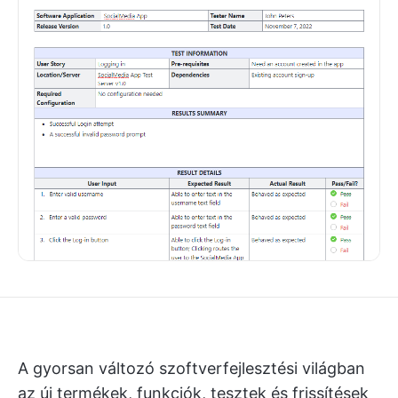
A gyorsan változó szoftverfejlesztési világban
az új termékek, funkciók, tesztek és frissítések