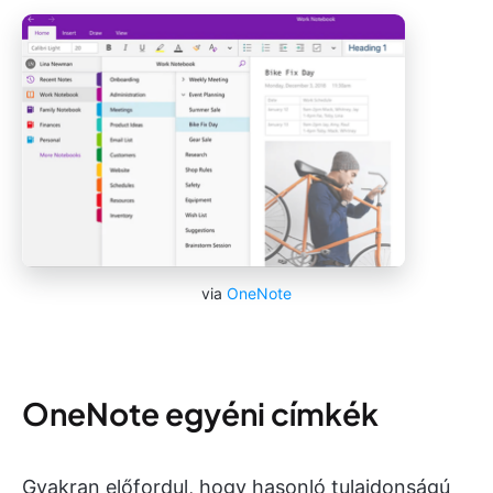
via
OneNote
OneNote egyéni címkék
Gyakran előfordul, hogy hasonló tulajdonságú