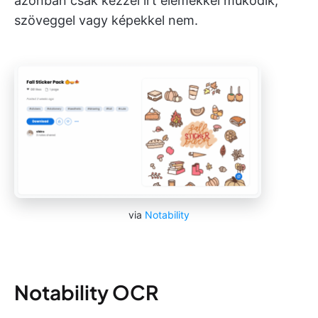
azonban csak kézzel írt elemekkel működik,
szöveggel vagy képekkel nem.
via
Notability
Notability OCR