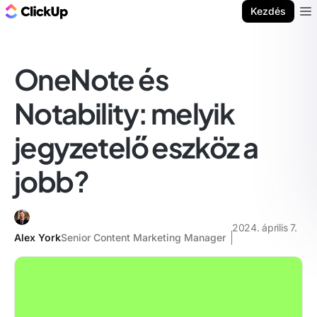
ClickUp blog
Kezdés
Ope
OneNote és
Notability: melyik
jegyzetelő eszköz a
jobb?
2024. április 7.
Alex York
Senior Content Marketing Manager