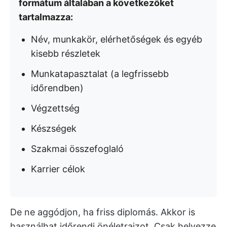
formátum általában a következőket
tartalmazza:
Név, munkakör, elérhetőségek és egyéb
kisebb részletek
Munkatapasztalat (a legfrissebb
időrendben)
Végzettség
Készségek
Szakmai összefoglaló
Karrier célok
De ne aggódjon, ha friss diplomás. Akkor is
használhat időrendi önéletrajzot. Csak helyezze