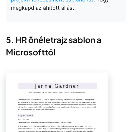
megkapd az áhított állást.
5. HR önéletrajz sablon a
Microsofttól