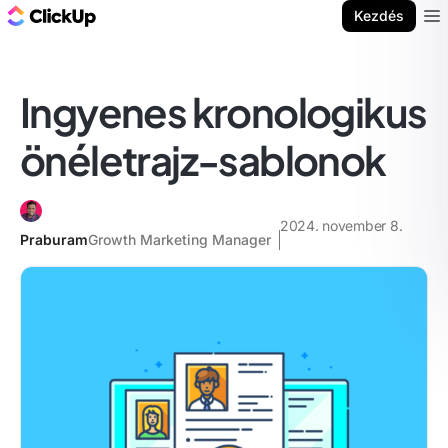
ClickUp blog
Kezdés
Ope
Ingyenes kronologikus
önéletrajz-sablonok
2024. november 8.
Praburam
Growth Marketing Manager