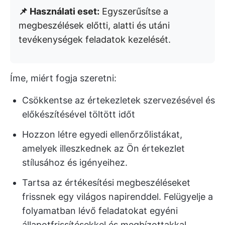
📌 Használati eset:
Egyszerűsítse a
megbeszélések előtti, alatti és utáni
tevékenységek feladatok kezelését.
Íme, miért fogja szeretni:
Csökkentse az értekezletek szervezésével és
előkészítésével töltött időt
Hozzon létre egyedi ellenőrzőlistákat,
amelyek illeszkednek az Ön értekezlet
stílusához és igényeihez.
Tartsa az értékesítési megbeszéléseket
frissnek egy világos napirenddel. Felügyelje a
folyamatban lévő feladatokat egyéni
állapotfrissítésekkel és megbízottakkal.