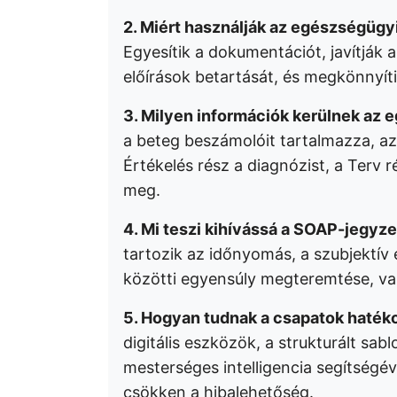
2. Miért használják az egészségüg
Egyesítik a dokumentációt, javítják a
előírások betartását, és megkönnyít
3. Milyen információk kerülnek az
a beteg beszámolóit tartalmazza, az
Értékelés rész a diagnózist, a Terv 
meg.
4. Mi teszi kihívássá a SOAP-jegyze
tartozik az időnyomás, a szubjektív é
közötti egyensúly megteremtése, val
5. Hogyan tudnak a csapatok haté
digitális eszközök, a strukturált sa
mesterséges intelligencia segítségé
csökken a hibalehetőség.