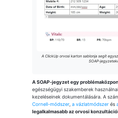
A ClickUp orvosi karton sablonja segít egys
SOAP-jegyzeteke
A SOAP-jegyzet egy problémaközpo
egészségügyi szakemberek használnak 
kezeléseinek dokumentálására. A számo
Cornell-módszer
,
a vázlatmódszer
és
legalkalmasabb az orvosi konzultáci