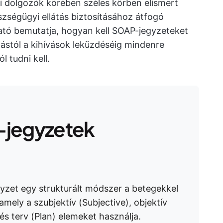
 dolgozók körében széles körben elismert
szségügyi ellátás biztosításához átfogó
ató bemutatja, hogyan kell SOAP-jegyzeteket
zástól a kihívások leküzdéséig mindenre
 tudni kell.
-jegyzetek
yzet egy strukturált módszer a betegekkel
mely a szubjektív (Subjective), objektív
és terv (Plan) elemeket használja.