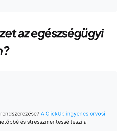
zet az egészségügyi
n?
 rendszerezése?
A ClickUp ingyenes orvosi
hetőbbé és stresszmentessé teszi a