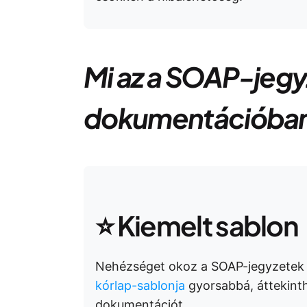
Mi az a SOAP-jegy
dokumentációba
⭐ Kiemelt sablon
Nehézséget okoz a SOAP-jegyzetek
kórlap-sablonja
gyorsabbá, áttekint
dokumentációt.