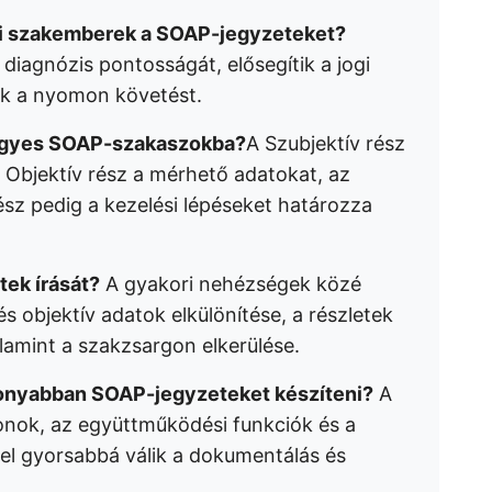
yi szakemberek a SOAP-jegyzeteket?
 diagnózis pontosságát, elősegítik a jogi
ik a nyomon követést.
 egyes SOAP-szakaszokba?
A Szubjektív rész
 Objektív rész a mérhető adatokat, az
rész pedig a kezelési lépéseket határozza
tek írását?
A gyakori nehézségek közé
s objektív adatok elkülönítése, a részletek
amint a szakzsargon elkerülése.
konyabban SOAP-jegyzeteket készíteni?
A
blonok, az együttműködési funkciók és a
vel gyorsabbá válik a dokumentálás és