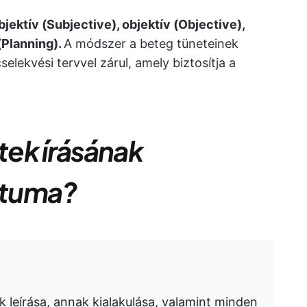
ektív (Subjective), objektív (Objective),
(Planning).
A módszer a beteg tüneteinek
selekvési tervvel zárul, amely biztosítja a
ek írásának
átuma?
k leírása, annak kialakulása, valamint minden