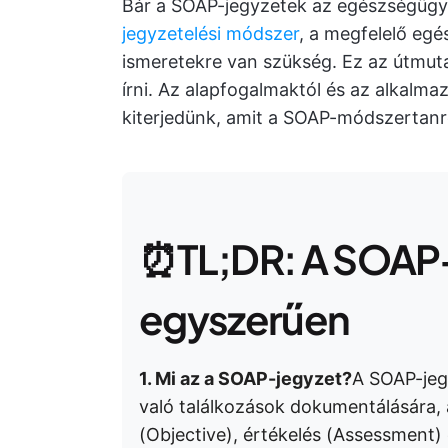
Bár a SOAP-jegyzetek az egészségügyi
jegyzetelési módszer
, a megfelelő egé
ismeretekre van szükség. Ez az útmut
írni. Az alapfogalmaktól és az alkalma
kiterjedünk, amit a SOAP-módszertanról
⏰TL;DR: A SOAP
egyszerűen
1. Mi az a SOAP-jegyzet?
A SOAP-jeg
való találkozások dokumentálására, a
(Objective), értékelés (Assessment) 