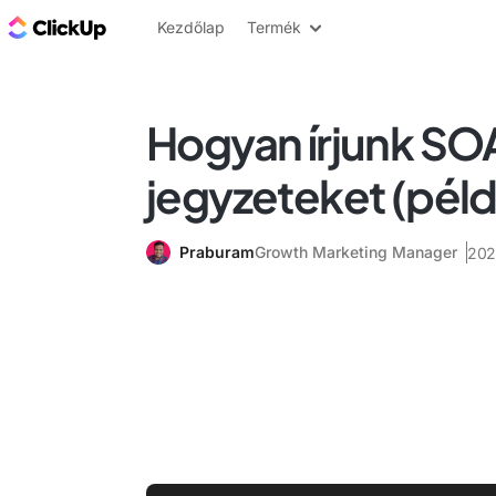
ClickUp blog
Kezdőlap
Termék
Hogyan írjunk S
jegyzeteket (péld
Praburam
Growth Marketing Manager
202