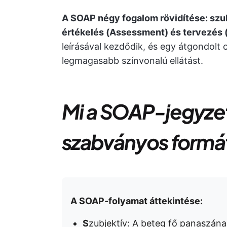
A SOAP négy fogalom rövidítése: szubj
értékelés (Assessment) és tervezés 
leírásával kezdődik, és egy átgondolt c
legmagasabb színvonalú ellátást.
Mi a SOAP-jegyzet
szabványos form
A SOAP-folyamat áttekintése:
S
zubjektív: A beteg fő panaszána