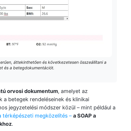
zerűen, áttekinthetően és következetesen összeállítani a
t és a betegdokumentációt.
ntú orvosi dokumentum
, amelyet az
a betegek rendeléseinek és klinikai
s jegyzetelési módszer közül – mint például a
a térképészeti megközelítés –
a SOAP a
ókhoz
.