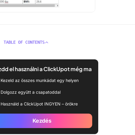
TABLE OF CONTENTS
dd el használni a ClickUpot még ma
Kezeld az összes munkádat egy helyen
Dolgozz együtt a csapatoddal
Használd a ClickUpot INGYEN – örökre
Kezdés