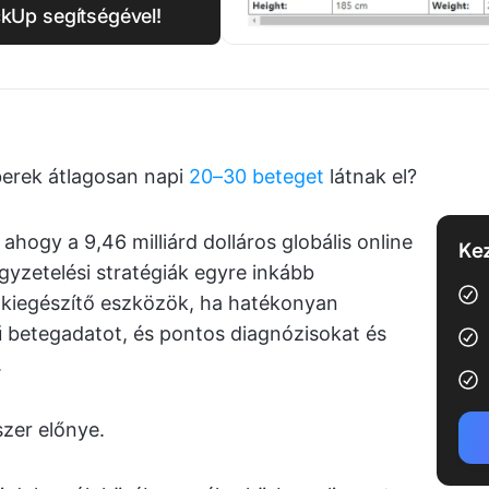
ckUp segítségével!
erek átlagosan napi
20–30 beteget
látnak el?
hogy a 9,46 milliárd dolláros globális online
Kez
gyzetelési stratégiák egyre inkább
 kiegészítő eszközök, ha hatékonyan
 betegadatot, és pontos diagnózisokat és
.
zer előnye.