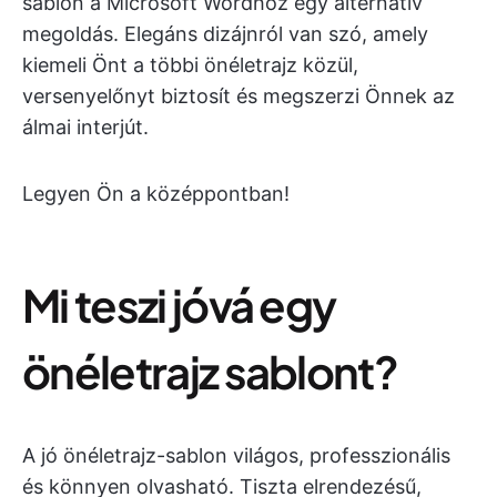
sablon a Microsoft Wordhoz egy alternatív
megoldás. Elegáns dizájnról van szó, amely
kiemeli Önt a többi önéletrajz közül,
versenyelőnyt biztosít és megszerzi Önnek az
álmai interjút.
Legyen Ön a középpontban!
Mi teszi jóvá egy
önéletrajz sablont?
A jó önéletrajz-sablon világos, professzionális
és könnyen olvasható. Tiszta elrendezésű,