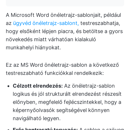
A Microsoft Word önéletrajz-sablonjait, például
az
ügyvéd önéletrajz-sablont,
testreszabhatja,
hogy elsőként lépjen piacra, és betöltse a gyors
növekedés miatt várhatóan kialakuló
munkahelyi hiányokat.
Ez az MS Word önéletrajz-sablon a következő
testreszabható funkciókkal rendelkezik:
Célzott elrendezés:
Az önéletrajz-sablon
logikus és jól strukturált elrendezést részesít
előnyben, megfelelő fejlécszintekkel, hogy a
képernyőolvasók segítségével könnyen
navigálható legyen.
Erős kontrasztú tervezés:
A sablon a szöveg