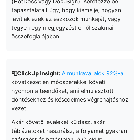
(HotDocs vagy DocuSign). Keretezze be
tapasztalatait úgy, hogy kiemelje, hogyan
javítják ezek az eszközök munkáját, vagy
tegyen egy megjegyzést erről szakmai
összefoglalójában.
📮ClickUp Insight:
A munkavállalók 92%-a
következetlen módszerekkel követi
nyomon a teendőket, ami elmulasztott
döntésekhez és késedelmes végrehajtáshoz
vezet.
Akár követő leveleket küldesz, akár
táblázatokat használsz, a folyamat gyakran
szétszórt és hatástalan. A ClickUp