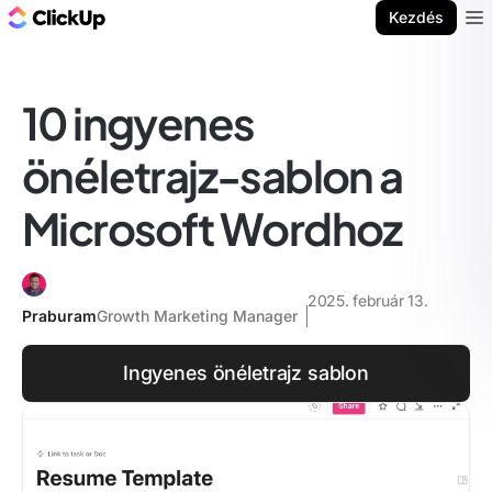
ClickUp blog
Kezdés
Ope
10 ingyenes
önéletrajz-sablon a
Microsoft Wordhoz
2025. február 13.
Praburam
Growth Marketing Manager
Ingyenes önéletrajz sablon