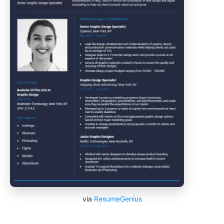
via
ResumeGenius