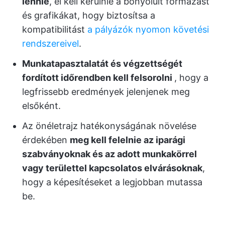
lennie
, el kell kerülnie a bonyolult formázást
és grafikákat, hogy biztosítsa a
kompatibilitást
a pályázók nyomon követési
rendszereivel
.
Munkatapasztalatát és végzettségét
fordított időrendben kell felsorolni
, hogy a
legfrissebb eredmények jelenjenek meg
elsőként.
Az önéletrajz hatékonyságának növelése
érdekében
meg kell felelnie az iparági
szabványoknak és az adott munkakörrel
vagy területtel kapcsolatos elvárásoknak
,
hogy a képesítéseket a legjobban mutassa
be.