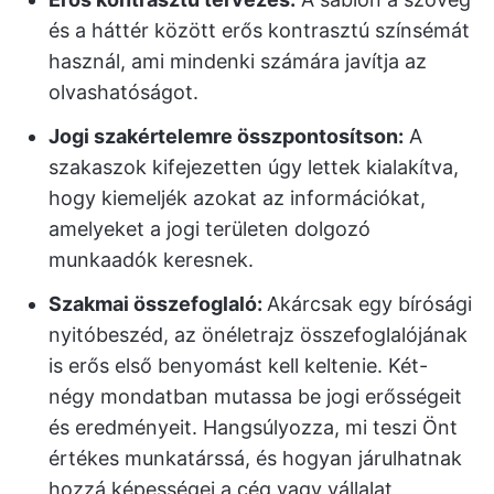
és a háttér között erős kontrasztú színsémát
használ, ami mindenki számára javítja az
olvashatóságot.
Jogi szakértelemre összpontosítson:
A
szakaszok kifejezetten úgy lettek kialakítva,
hogy kiemeljék azokat az információkat,
amelyeket a jogi területen dolgozó
munkaadók keresnek.
Szakmai összefoglaló:
Akárcsak egy bírósági
nyitóbeszéd, az önéletrajz összefoglalójának
is erős első benyomást kell keltenie. Két-
négy mondatban mutassa be jogi erősségeit
és eredményeit. Hangsúlyozza, mi teszi Önt
értékes munkatárssá, és hogyan járulhatnak
hozzá képességei a cég vagy vállalat