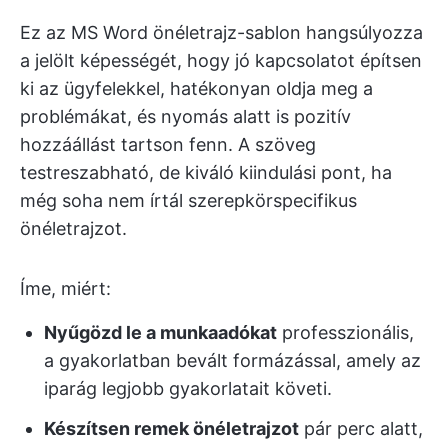
Ez az MS Word önéletrajz-sablon hangsúlyozza
a jelölt képességét, hogy jó kapcsolatot építsen
ki az ügyfelekkel, hatékonyan oldja meg a
problémákat, és nyomás alatt is pozitív
hozzáállást tartson fenn. A szöveg
testreszabható, de kiváló kiindulási pont, ha
még soha nem írtál szerepkörspecifikus
önéletrajzot.
Íme, miért:
Nyűgözd le a munkaadókat
professzionális,
a gyakorlatban bevált formázással, amely az
iparág legjobb gyakorlatait követi.
Készítsen remek önéletrajzot
pár perc alatt,