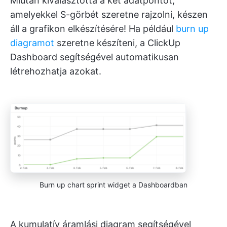
Miután kiválasztotta a két adatpontot,
amelyekkel S-görbét szeretne rajzolni, készen
áll a grafikon elkészítésére! Ha például
burn up
diagramot
szeretne készíteni, a ClickUp
Dashboard segítségével automatikusan
létrehozhatja azokat.
Burn up chart sprint widget a Dashboardban
A kumulatív áramlási diagram segítségével