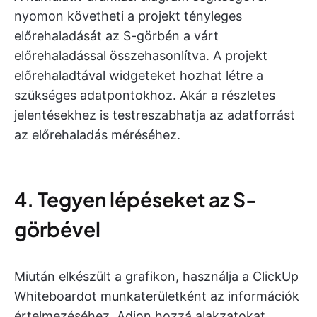
nyomon követheti a projekt tényleges
előrehaladását az S-görbén a várt
előrehaladással összehasonlítva. A projekt
előrehaladtával widgeteket hozhat létre a
szükséges adatpontokhoz. Akár a részletes
jelentésekhez is testreszabhatja az adatforrást
az előrehaladás méréséhez.
4. Tegyen lépéseket az S-
görbével
Miután elkészült a grafikon, használja a ClickUp
Whiteboardot munkaterületként az információk
értelmezéséhez. Adjon hozzá alakzatokat,