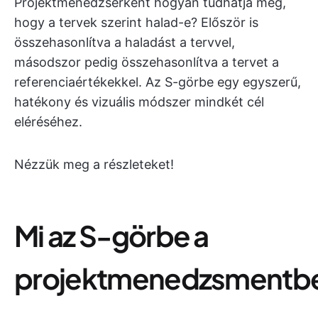
Projektmenedzserként hogyan tudhatja meg,
hogy a tervek szerint halad-e? Először is
összehasonlítva a haladást a tervvel,
másodszor pedig összehasonlítva a tervet a
referenciaértékekkel. Az S-görbe egy egyszerű,
hatékony és vizuális módszer mindkét cél
eléréséhez.
Nézzük meg a részleteket!
Mi az S-görbe a
projektmenedzsmentb