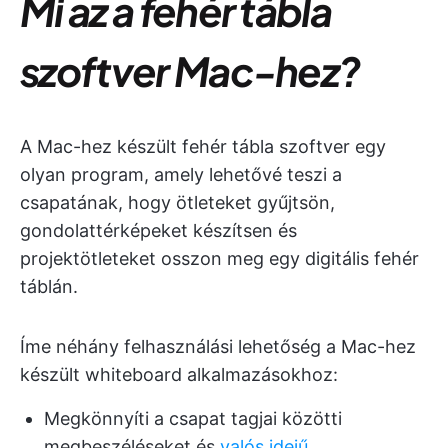
Mi az a fehér tábla
szoftver Mac-hez?
A Mac-hez készült fehér tábla szoftver egy
olyan program, amely lehetővé teszi a
csapatának, hogy ötleteket gyűjtsön,
gondolattérképeket készítsen és
projektötleteket osszon meg egy digitális fehér
táblán.
Íme néhány felhasználási lehetőség a Mac-hez
készült whiteboard alkalmazásokhoz:
Megkönnyíti a csapat tagjai közötti
megbeszéléseket és
valós idejű