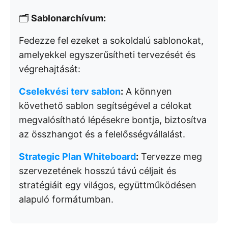
🗂️
Sablonarchívum:
Fedezze fel ezeket a sokoldalú sablonokat,
amelyekkel egyszerűsítheti tervezését és
végrehajtását:
Cselekvési terv sablon
:
A könnyen
követhető sablon segítségével a célokat
megvalósítható lépésekre bontja, biztosítva
az összhangot és a felelősségvállalást.
Strategic Plan Whiteboard
:
Tervezze meg
szervezetének hosszú távú céljait és
stratégiáit egy világos, együttműködésen
alapuló formátumban.