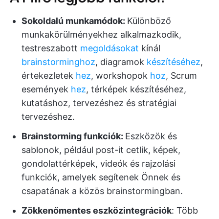
Sokoldalú munkamódok:
Különböző
munkakörülményekhez alkalmazkodik,
testreszabott
megoldásokat
kínál
brainstorminghoz
, diagramok
készítéséhez
,
értekezletek
hez
, workshopok
hoz
, Scrum
események
hez
, térképek készítéséhez,
kutatáshoz, tervezéshez és stratégiai
tervezéshez.
Brainstorming funkciók:
Eszközök és
sablonok, például post-it cetlik, képek,
gondolattérképek, videók és rajzolási
funkciók, amelyek segítenek Önnek és
csapatának a közös brainstormingban.
Zökkenőmentes eszközintegrációk
: Több