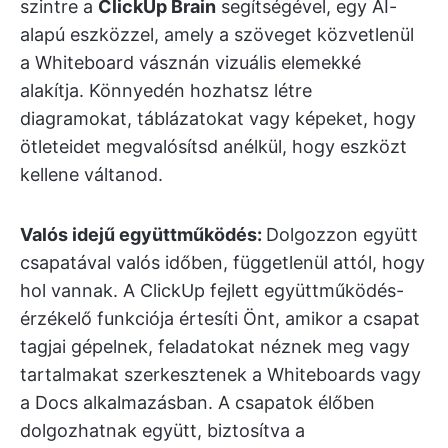
szintre a
ClickUp Brain
segítségével, egy AI-
alapú eszközzel, amely a szöveget közvetlenül
a Whiteboard vásznán vizuális elemekké
alakítja. Könnyedén hozhatsz létre
diagramokat, táblázatokat vagy képeket, hogy
ötleteidet megvalósítsd anélkül, hogy eszközt
kellene váltanod.
Valós idejű együttműködés:
Dolgozzon együtt
csapatával valós időben, függetlenül attól, hogy
hol vannak. A ClickUp fejlett együttműködés-
érzékelő funkciója értesíti Önt, amikor a csapat
tagjai gépelnek, feladatokat néznek meg vagy
tartalmakat szerkesztenek a Whiteboards vagy
a Docs alkalmazásban. A csapatok élőben
dolgozhatnak együtt, biztosítva a