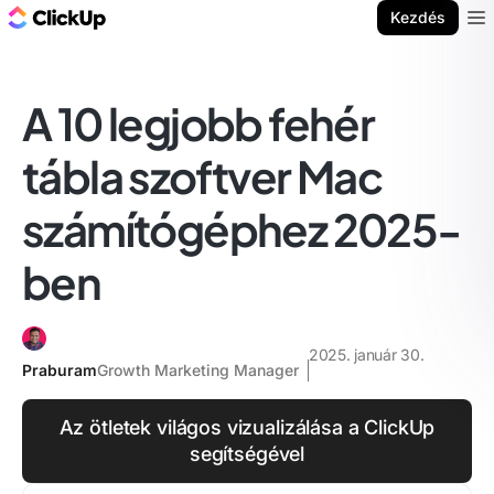
ClickUp blog
Kezdés
Ope
A 10 legjobb fehér
tábla szoftver Mac
számítógéphez 2025-
ben
2025. január 30.
Praburam
Growth Marketing Manager
Az ötletek világos vizualizálása a ClickUp
segítségével