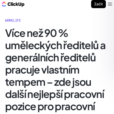
ClickUp blog
Začít
Ope
WORKLIFE
Více než 90 %
uměleckých ředitelů a
generálních ředitelů
pracuje vlastním
tempem – zde jsou
další nejlepší pracovní
pozice pro pracovní