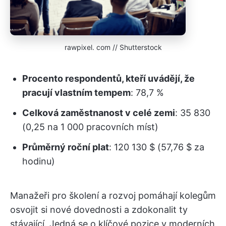
rawpixel. com // Shutterstock
Procento respondentů, kteří uvádějí, že
pracují vlastním tempem
: 78,7 %
Celková zaměstnanost v celé zemi
: 35 830
(0,25 na 1 000 pracovních míst)
Průměrný roční plat
: 120 130 $ (57,76 $ za
hodinu)
Manažeři pro školení a rozvoj pomáhají kolegům
osvojit si nové dovednosti a zdokonalit ty
stávající. Jedná se o klíčové pozice v moderních