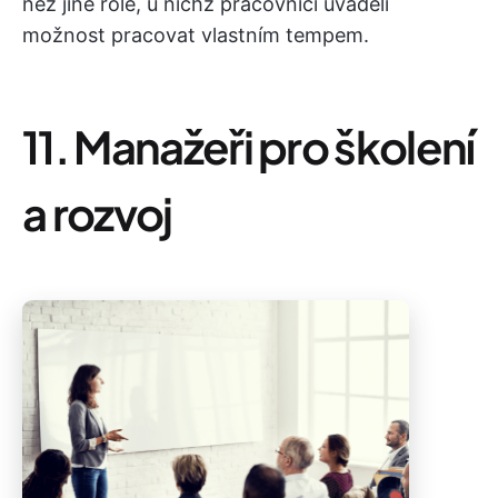
než jiné role, u nichž pracovníci uváděli
možnost pracovat vlastním tempem.
11. Manažeři pro školení
a rozvoj